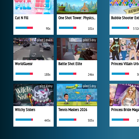
Cut N Fill
One Shot Tower: Physics Destroyer
Bubble Shooter Ex
90x
101x
5 52
před 1 dnem
před 3 dny
WorldGuessr
Battle Shot Elite
188x
246x
3
před 4 dny
před 5 dny
Witchy Sisters
Tennis Masters 2026
Princess Bride Mag
445x
505x
1