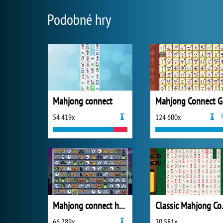
Podobné hry
Mahjong connect
M
54 419x
124 600x
Mahjong connect halloween
Class
66 789x
20 581x