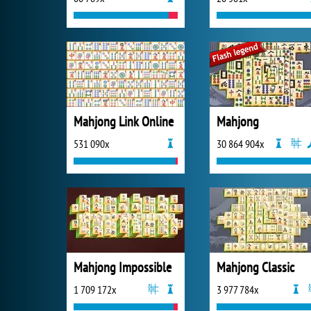
Mahjong Link Online
Mahjong
531 090x
30 864 904x
Mahjong Impossible
Mahjong Classic
1 709 172x
3 977 784x