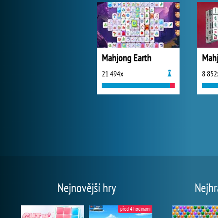
Mahjong Earth
21 494x
8 852
Nejnovější hry
Nejhr
před 4 hodinami