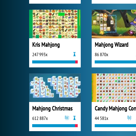
Kris Mahjong
Mahjong Wizard
247 993x
86 870x
Mahjong Christmas
612 887x
44 581x