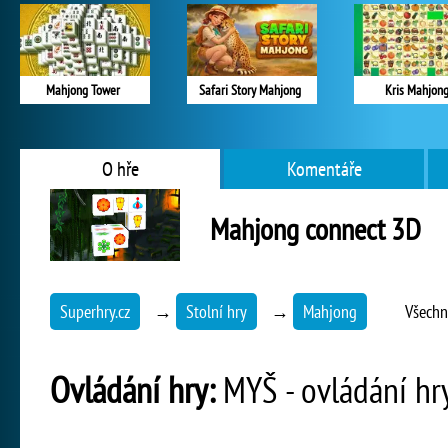
Mahjong Tower
Safari Story Mahjong
Kris Mahjon
O hře
Komentáře
Mahjong connect 3D
Superhry.cz
→
Stolní hry
→
Mahjong
Všechn
Ovládání hry:
MYŠ - ovládání hr