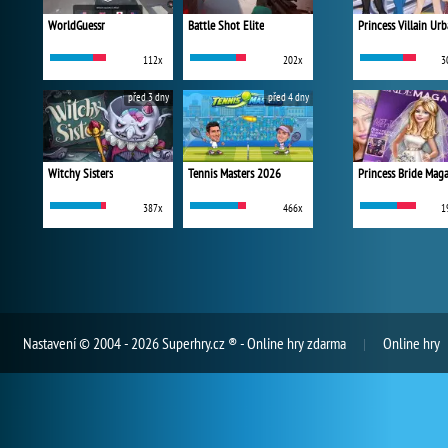
WorldGuessr
Battle Shot Elite
112x
202x
3
před 3 dny
před 4 dny
Witchy Sisters
Tennis Masters 2026
Princess Bride Mag
387x
466x
1
Nastavení
© 2004 - 2026 Superhry.cz ® - Online hry zdarma
Online hry