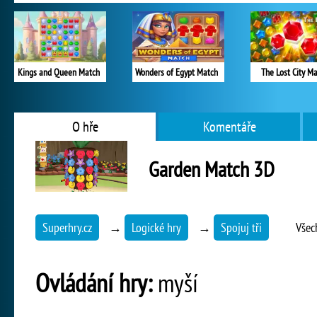
Kings and Queen Match
Wonders of Egypt Match
The Lost City M
O hře
Komentáře
Garden Match 3D
Superhry.cz
→
Logické hry
→
Spojuj tři
Všec
Ovládání hry:
myší