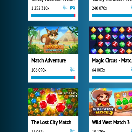
1 252 310x
240 070x
Match Adventure
Magic
106 090x
64 003x
The Lost City Match
Wild West Match 3
14 067x
10 179x