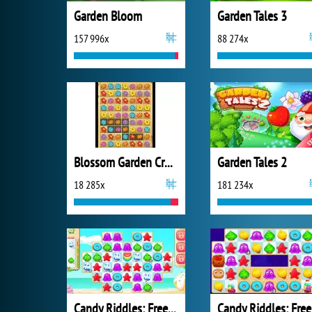
Garden Bloom
Garden Tales 3
157 996x
88 274x
Blossom Garden Crush
Garden Tales 2
18 285x
181 234x
Candy Riddles: Free Match 3 Puzzle
Ca