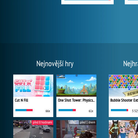
Nejnovější hry
Nejhr
Cut N Fill
One Shot Tower: Physics Destroyer
Bubble Shooter Ex
66x
61x
5 52
před 8 hodinami
před 1 dnem