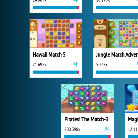
Hawaii Match 5
21 695x
5 768x
Pirates! The Match-3
200 398x
12 11