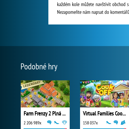
každém kole můžete navštívit obchod s 
Nezapomeňte nám napsat do komentářů, j
Podobné hry
Farm Frenzy 2 Plná Verze
Virtual Families Cook Off
2 206 989x
158 037x