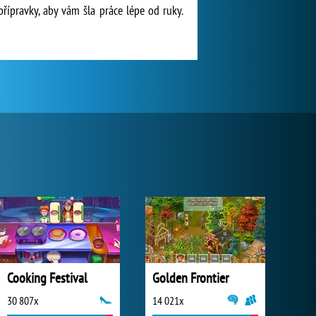
řípravky, aby vám šla práce lépe od ruky.
Cooking Festival
Golden Frontier
30 807x
14 021x