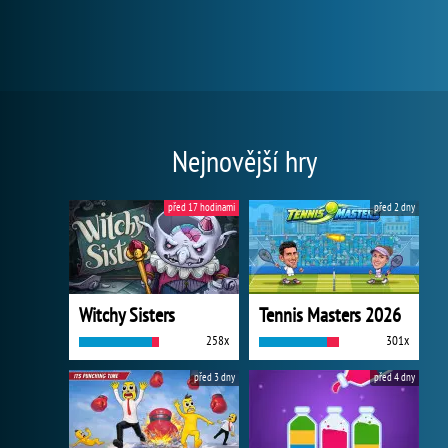
Nejnovější hry
před 17 hodinami
před 2 dny
Witchy Sisters
Tennis Masters 2026
258x
301x
před 3 dny
před 4 dny