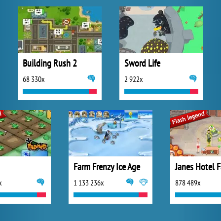
Building Rush 2
Sword Life
68 330x
2 922x
Farm Frenzy Ice Age
x
1 133 236x
878 489x