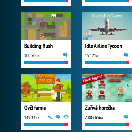
Building Rush
Idle Airline Tycoon
100 500x
15 121x
Ovčí farma
Zuřivá horečka
149 342x
2 883 656x