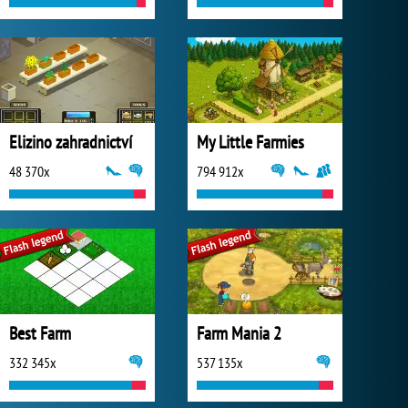
Elizino zahradnictví
My Little Farmies
48 370x
794 912x
Best Farm
Farm Mania 2
332 345x
537 135x