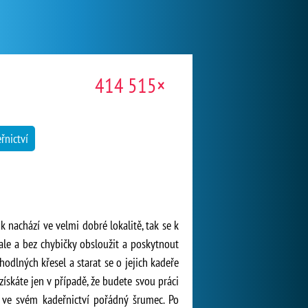
414 515×
řnictví
k nachází ve velmi dobré lokalitě, tak se k
ale a bez chybičky obsloužit a poskytnout
dlných křesel a starat se o jejich kadeře
získáte jen v případě, že budete svou práci
t ve svém kadeřnictví pořádný šrumec. Po