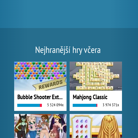
Nejhranější hry včera
Bubble Shooter Extreme
Mahjong Classic
5 524 094x
3 974 371x