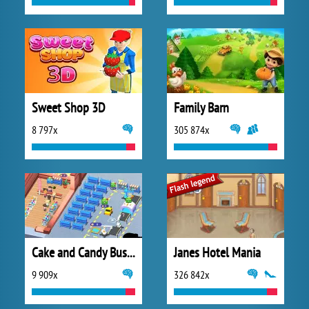
Sweet Shop 3D
Family Barn
8 797x
305 874x
Cake and Candy Business Tycoon
Janes Hotel Mania
9 909x
326 842x