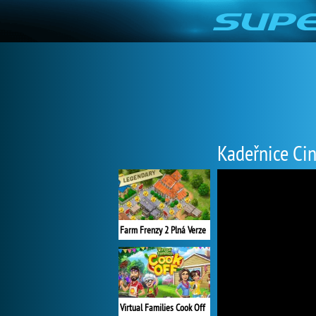
Kadeřnice Ci
Farm Frenzy 2 Plná Verze
Virtual Families Cook Off