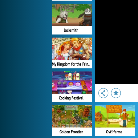
Jacksmith
My Kingdom for the Princess Plná verze
Cooking Festival
Golden Frontier
Ovčí farma