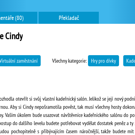
entáře (80)
Překladač
e Cindy
Virtuální zaměstnání
Všechny kategorie:
Hry pro dívky
Kade
hodla otevřít si svůj vlastní kadeřnický salón. Jelikož se její nový podni
rnou. Aby si Cindy nepošramotila pověst, tak musí všechny hosty dokon
žby. Vaším úkolem bude usazovat návštěvnice kadeřnického salónu do poho
 postup do dalšího levelu budete potřebovat vydělat dostatek peněz a ty 
budou pochopitelně s přibývajícím časem náročnější, takže budete mí