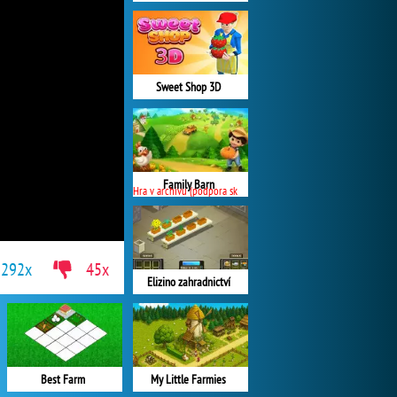
Sweet Shop 3D
Family Barn
Hra v archivu (podpora skončila)
292x
45x
Elizino zahradnictví
Best Farm
My Little Farmies