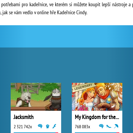
potřebami pro kadeřnice, ve kterém si můžete koupit lepší nástroje a p
ak se vám vedlo v online hře Kadeřnice Cindy.
Jacksmith
My Kingdom for the Princess Plná verze
2 321 742x
768 083x