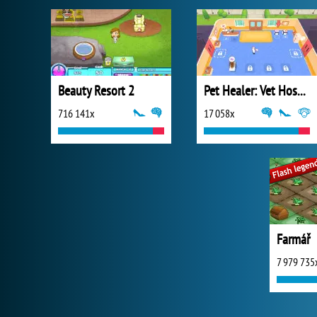
Beauty Resort 2
Pet Healer: Vet Hospital
716 141x
17 058x
Farmář
7 979 735