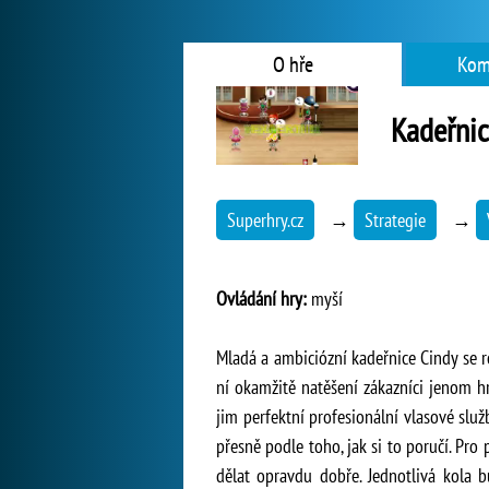
O hře
Kom
Kadeřnic
Superhry.cz
→
Strategie
→
Ovládání hry:
myší
Mladá a ambiciózní kadeřnice Cindy se roz
ní okamžitě natěšení zákazníci jenom h
jim perfektní profesionální vlasové slu
přesně podle toho, jak si to poručí. Pro
dělat opravdu dobře. Jednotlivá kola 