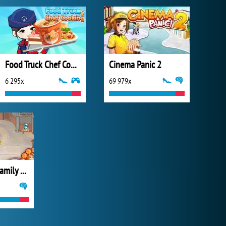
Food Truck Chef Cooking
Cinema Panic 2
6 295x
69 979x
Janes Hotel Family Hero CZ