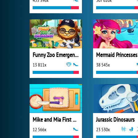
453 396x
507 620x
Funny Zoo Emergency
13 811x
38 545x
Mike and Mia First Day at School
Jurassic Dinosaurs
12 566x
23 530x