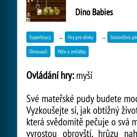
Dino Babies
Superhry.cz
→
Hry pro dívky
→
Starostlivá pé
Dinosauři
Péče o zvířátka
Ovládání hry:
myší
Své mateřské pudy budete moci
Vyzkoušejte si, jak obtížný živ
která svědomitě pečuje o svá m
vyrostou obrovští, hrůzu nah