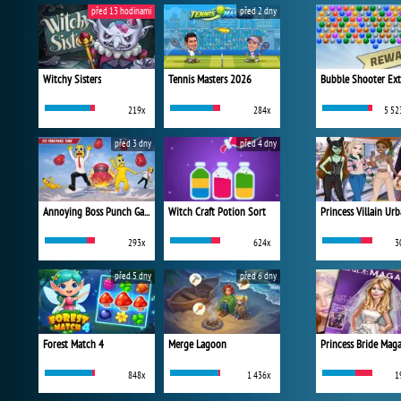
před 13 hodinami
před 2 dny
Witchy Sisters
Tennis Masters 2026
Bubble Shooter Ex
219x
284x
5 52
před 3 dny
před 4 dny
Annoying Boss Punch Game
Witch Craft Potion Sort
293x
624x
3
před 5 dny
před 6 dny
Forest Match 4
Merge Lagoon
Princess Bride Mag
848x
1 436x
1