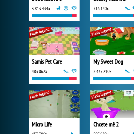
3 813 434x
716 140x
Samis Pet Care
My Sweet Dog
483 062x
2 437 210x
Micro Life
Chcete mě 2