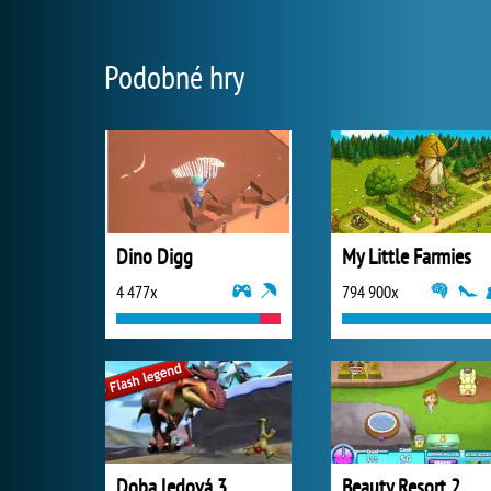
Podobné hry
Dino Digg
My Little Farmies
4 477x
794 900x
Doba ledová 3
Beauty Resort 2