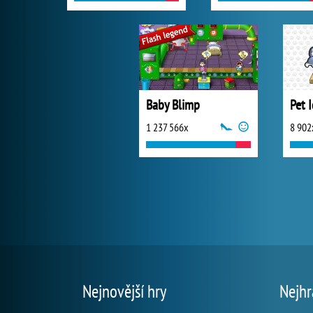
Baby Blimp
Pet 
1 237 566x
8 902
Nejnovější hry
Nejhr