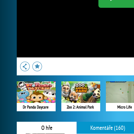
Dr Panda Daycare
Zoo 2: Animal Park
Micro Life
O hře
Komentáře (160)