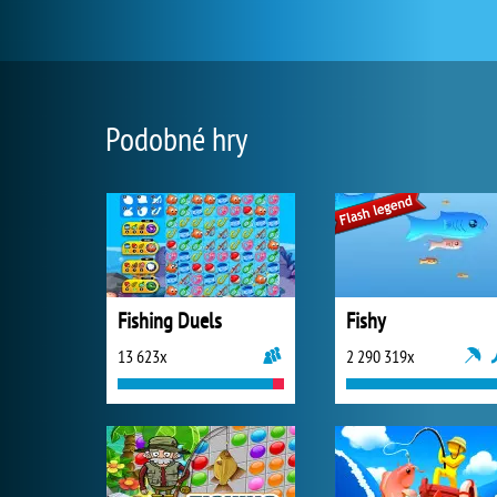
Podobné hry
Fishing Duels
Fishy
13 623x
2 290 319x