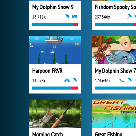
My Dolphin Show 9
16 711x
237 546x
Harpoon FRVR
My Dolphin Show 7
11 978x
174 646x
Morning Catch
Great Fishing