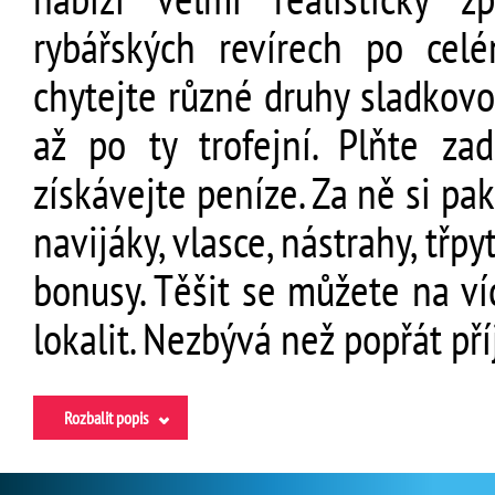
rybářských revírech po celé
chytejte různé druhy sladkovo
až po ty trofejní. Plňte za
získávejte peníze. Za ně si pa
navijáky, vlasce, nástrahy, třpy
bonusy. Těšit se můžete na ví
lokalit. Nezbývá než popřát p
Rozbalit popis