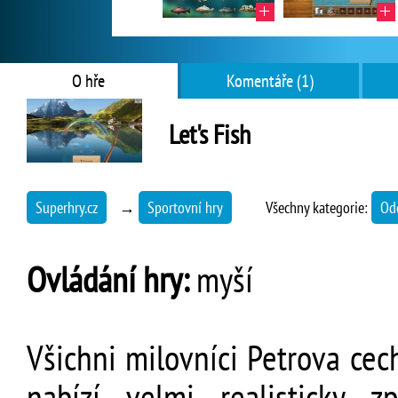
O hře
Komentáře (1)
Let's Fish
Superhry.cz
→
Sportovní hry
Všechny kategorie:
Od
Ovládání hry:
myší
Všichni milovníci Petrova cec
nabízí velmi realisticky z