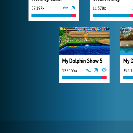
57 197x
11 578x
My Dolphin Show 5
My D
127 155x
396 1