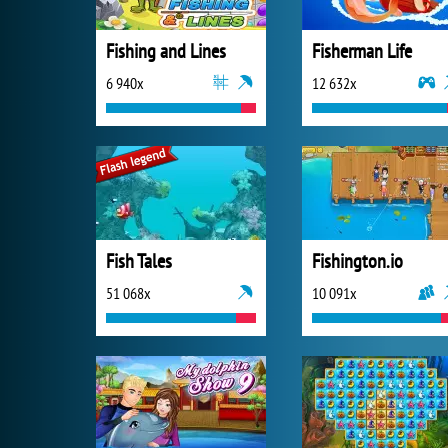
Fishing and Lines
Fisherman Life
6 940x
12 632x
Fish Tales
Fishington.io
51 068x
10 091x