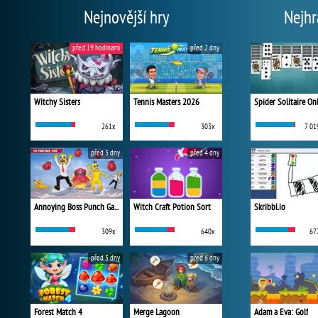
Nejnovější hry
Nejhr
před 19 hodinami
před 2 dny
Witchy Sisters
Tennis Masters 2026
Spider Solitaire On
261x
303x
7 01
před 3 dny
před 4 dny
Annoying Boss Punch Game
Witch Craft Potion Sort
Skribbl.io
309x
640x
67
před 5 dny
před 6 dny
Forest Match 4
Merge Lagoon
Adam a Eva: Golf