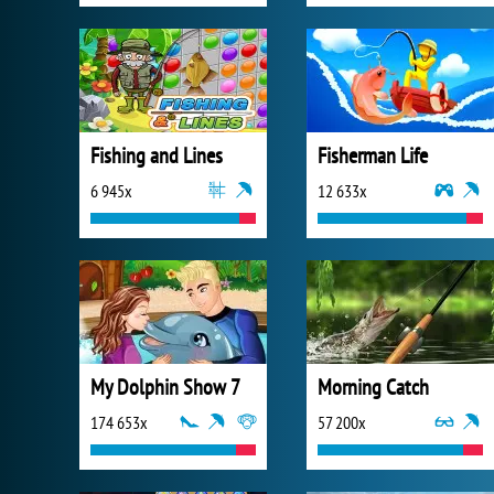
Fishing and Lines
Fisherman Life
6 945x
12 633x
My Dolphin Show 7
Morning Catch
174 653x
57 200x