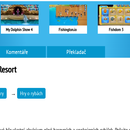
My Dolphin Show 4
Fishington.io
Fishdom 3
Komentáře
Překladač
Resort
ry
→
Hry o rybách
vé hře vlastní akvárium plné barevných a spokojených rybiček. Pečujte o