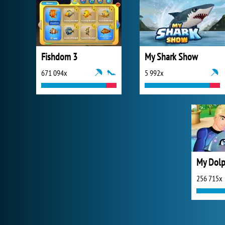
Fishdom 3
My Shark Show
671 094x
5 992x
My Dolp
256 715x