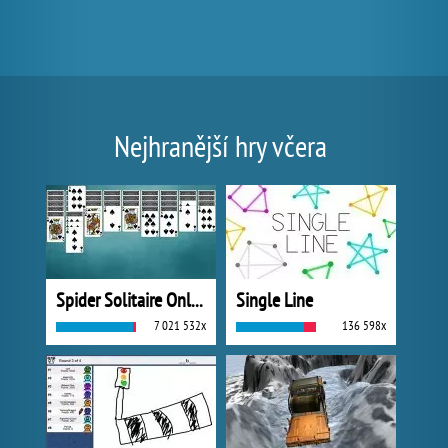
Nejhranější hry včera
Spider Solitaire Online
Single Line
7 021 532x
136 598x