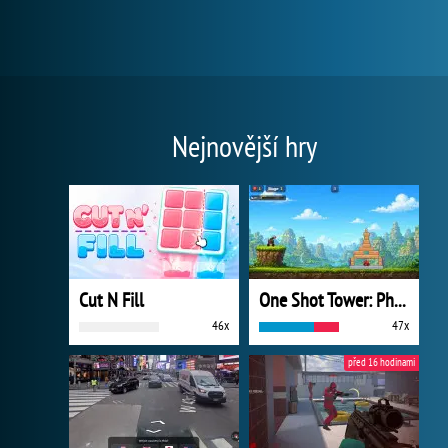
Nejnovější hry
Cut N Fill
One Shot Tower: Physics Destroyer
46x
47x
před 16 hodinami