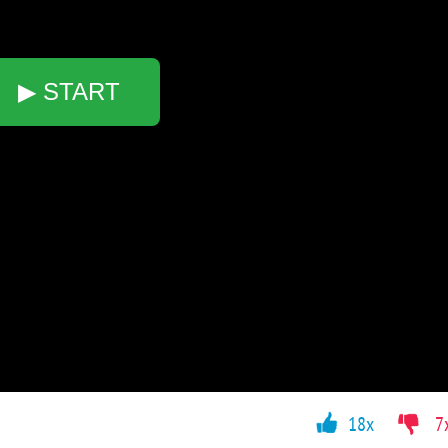
▶ START
18x
7