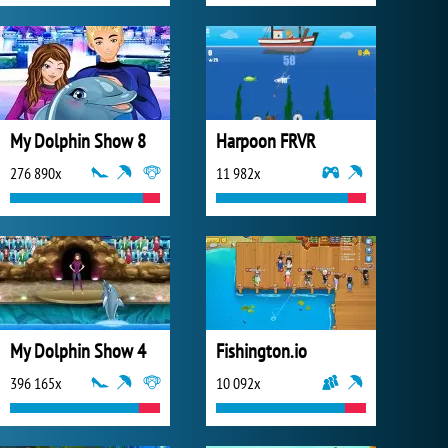
My Dolphin Show 8
Harpoon FRVR
276 890x
11 982x
My Dolphin Show 4
Fishington.io
396 165x
10 092x