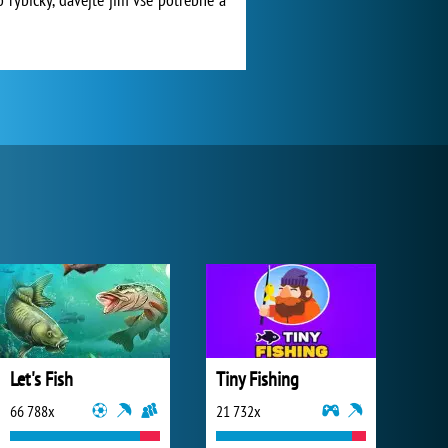
Let's Fish
Tiny Fishing
66 788x
21 732x