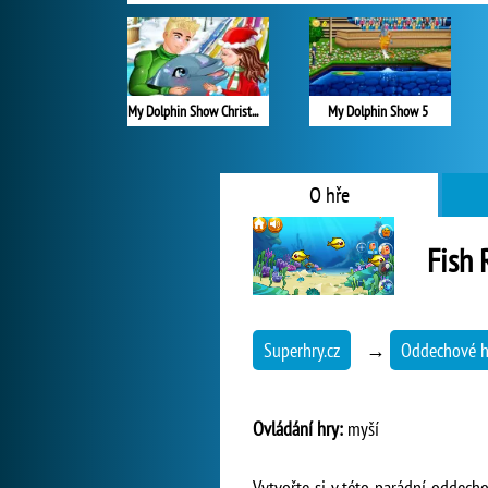
My Dolphin Show Christmas
My Dolphin Show 5
O hře
Fish 
Superhry.cz
→
Oddechové h
Ovládání hry:
myší
Vytvořte si v této parádní oddecho