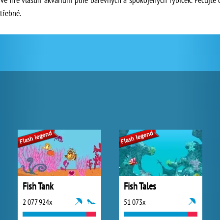
třebné.
Fish Tank
Fish Tales
2 077 924x
51 073x