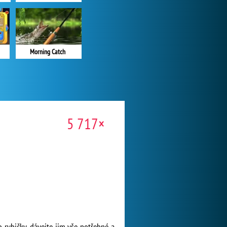
Morning Catch
5 717×
 rybičky, dávejte jim vše potřebné a