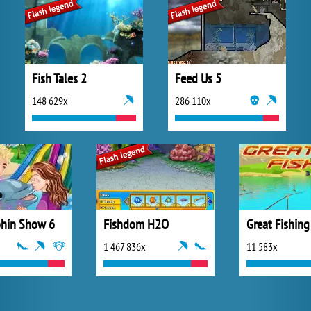
Fish Tales 2
Feed Us 5
148 629x
286 110x
hin Show 6
Fishdom H2O
Great Fishing
1 467 836x
11 583x