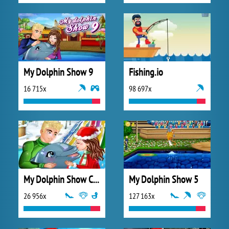
My Dolphin Show 9
Fishing.io
16 715x
98 697x
My Dolphin Show Christmas
My Dolphin Show 5
26 956x
127 163x