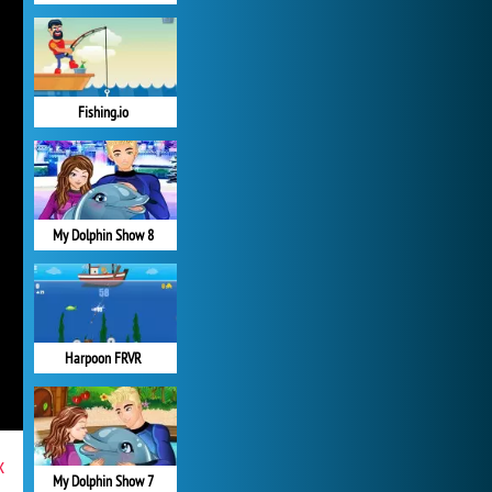
Fishing.io
My Dolphin Show 8
Harpoon FRVR
x
My Dolphin Show 7