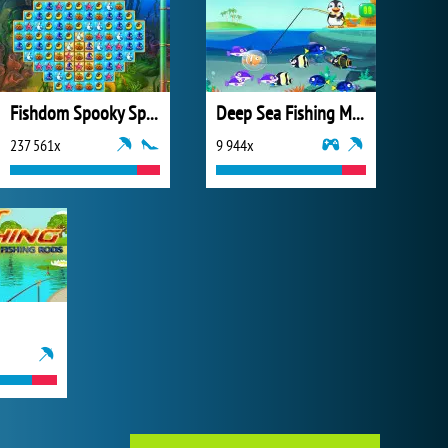
Fishdom Spooky Splash
Deep Sea Fishing Mania
237 561x
9 944x