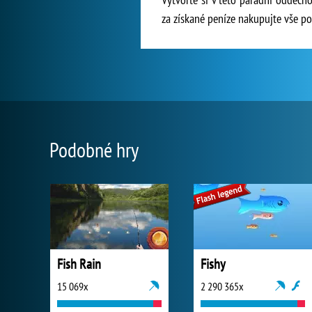
za získané peníze nakupujte vše po
Podobné hry
Fish Rain
Fishy
15 069x
2 290 365x