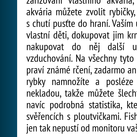
akvária můžete zvolit rybičky
s chutí pusťte do hraní. Vaším
vlastní děti, dokupovat jim kr
nakupovat do něj další už
vzduchování. Na všechny tyto v
praví známé rčení, zadarmo ani
rybky namnožíte a posléze 
nekladou, takže můžete šlech
navíc podrobná statistika, kt
svěřencích s ploutvičkami. Fish
jen tak nepustí od monitoru va