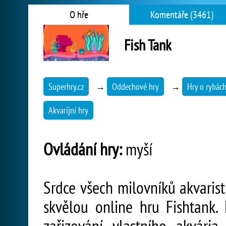
O hře
Komentáře (3461)
Fish Tank
Superhry.cz
→
Oddechové hry
→
Hry o rybác
Akvarijní hry
Ovládání hry:
myší
Srdce všech milovníků akvarist
skvělou online hru Fishtank.
zařizování vlastního akvári