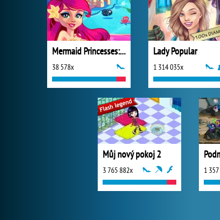
Mermaid Princesses: Underwater Games
Lady Popular
38 578x
1 314 035x
Můj nový pokoj 2
Podm
3 765 882x
1 357