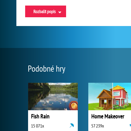
Rozbalit popis
Podobné hry
Fish Rain
Home Makeover
15 071x
57 239x