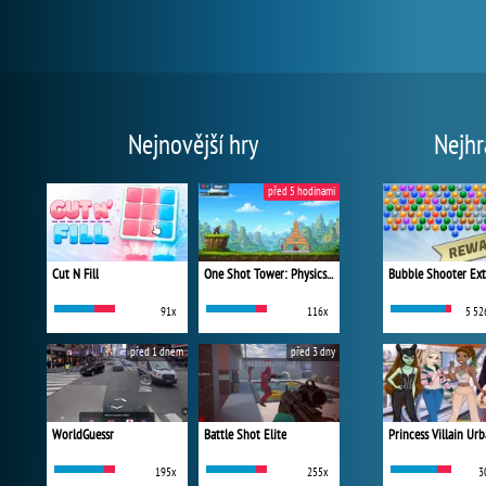
Nejnovější hry
Nejhr
před 5 hodinami
Cut N Fill
One Shot Tower: Physics Destroyer
Bubble Shooter Ex
91x
116x
5 52
před 1 dnem
před 3 dny
WorldGuessr
Battle Shot Elite
195x
255x
3