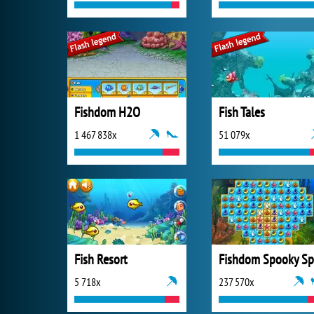
Fishdom H2O
Fish Tales
1 467 838x
51 079x
Fish Resort
5 718x
237 570x