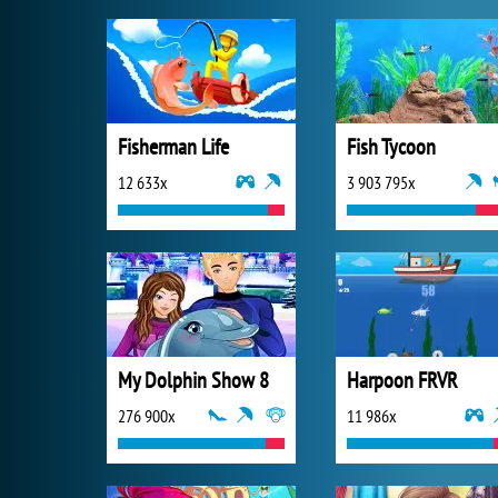
Fisherman Life
Fish Tycoon
12 633x
3 903 795x
My Dolphin Show 8
Harpoon FRVR
276 900x
11 986x