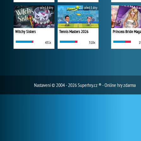
před 4 dny
před 5 dny
Witchy Sisters
Tennis Masters 2026
Princess Bride Mag
451x
518x
1
Nastavení
© 2004 - 2026 Superhry.cz ® - Online hry zdarma