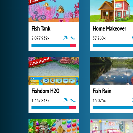
Fish Tank
Home Makeover
2 077 939x
57 260x
Fishdom H2O
Fish Rain
1 467 843x
15 075x