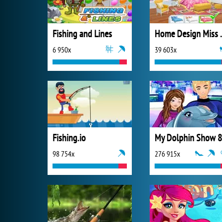
Fishing and Lines
Home Design 
6 950x
39 603x
Fishing.io
My Dolphin Show 8
98 754x
276 915x