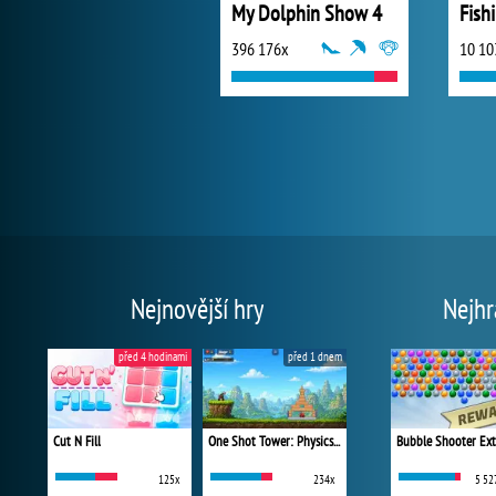
My Dolphin Show 4
Fish
396 176x
10 10
Nejnovější hry
Nejhr
před 4 hodinami
před 1 dnem
Cut N Fill
One Shot Tower: Physics Destroyer
Bubble Shooter Ex
125x
234x
5 52