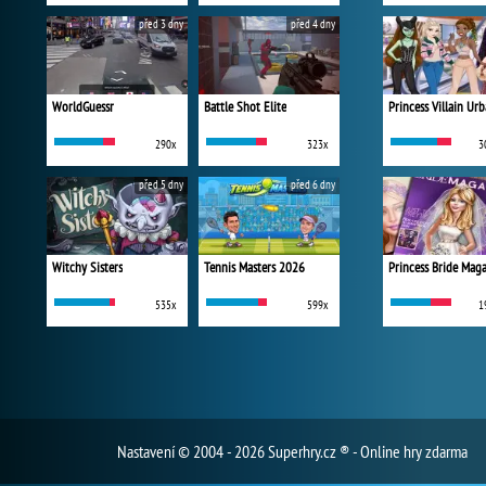
před 3 dny
před 4 dny
WorldGuessr
Battle Shot Elite
290x
323x
3
před 5 dny
před 6 dny
Witchy Sisters
Tennis Masters 2026
Princess Bride Mag
535x
599x
1
Nastavení
© 2004 - 2026 Superhry.cz ® - Online hry zdarma