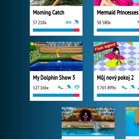
Morning Catch
57 210x
38 580x
My Dolphin Show 5
Můj nový pokoj 2
127 166x
3 765 899x