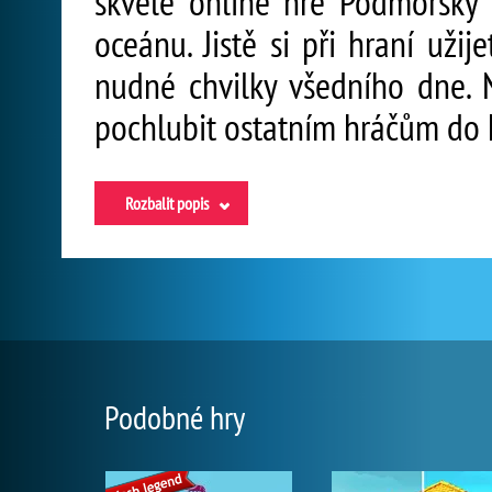
skvělé online hře Podmořský 
oceánu. Jistě si při hraní uži
nudné chvilky všedního dne.
pochlubit ostatním hráčům do 
Rozbalit popis
Podobné hry