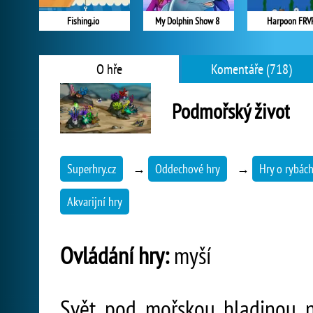
Fishing.io
My Dolphin Show 8
Harpoon FRV
O hře
Komentáře (718)
Podmořský život
Superhry.cz
→
Oddechové hry
→
Hry o rybác
Akvarijní hry
Ovládání hry:
myší
Svět pod mořskou hladinou nab