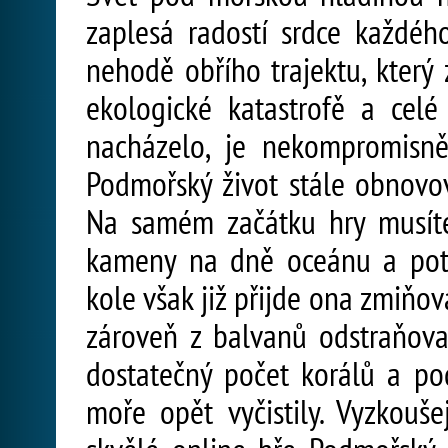
zaplesá radostí srdce každéh
nehodě obřího trajektu, který 
ekologické katastrofě a celé 
nacházelo, je nekompromisn
Podmořský život stále obnovov
Na samém začátku hry musíte
kameny na dně oceánu a poté
kole však již přijde ona zmiňo
zároveň z balvanů odstraňova
dostatečný počet korálů a pod
moře opět vyčistily. Vyzkouš