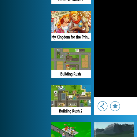
My Kingdom for the Princess Plná verze
Building Rush
Building Rush 2