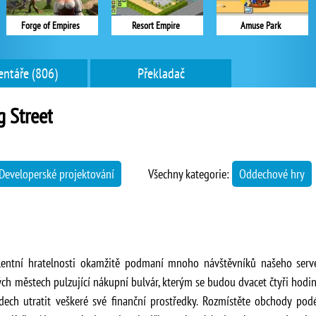
Forge of Empires
Resort Empire
Amuse Park
ntáře (806)
Překladač
 Street
Developerské projektování
Všechny kategorie:
Oddechové hry
celentní hratelnosti okamžitě podmaní mnoho návštěvníků našeho ser
h městech pulzující nákupní bulvár, kterým se budou dvacet čtyři hodin
ech utratit veškeré své finanční prostředky. Rozmístěte obchody podé