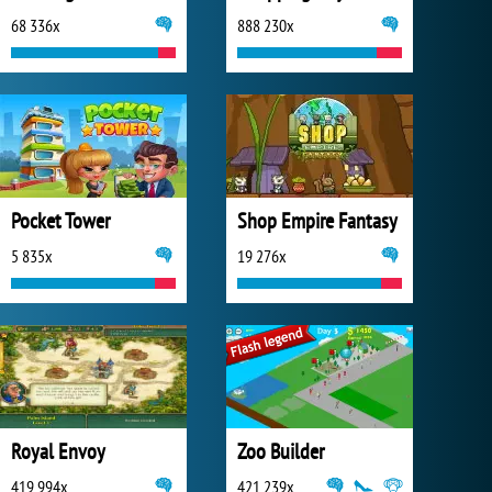
68 336x
888 230x
Pocket Tower
Shop Empire Fantasy
5 835x
19 276x
Royal Envoy
Zoo Builder
419 994x
421 239x