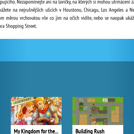
kupujícího. Nezapomínejte ani na lavičky, na kterých si mohou utrmácení 
kážete na nejrušnějších ulicích v Houstonu, Chicagu, Los Angeles a 
ům měrou vrchovatou vše co jim na očích vidíte, nebo se naopak uká
ra Shopping Street.
My Kingdom for the Princess Plná verze
Building Rush