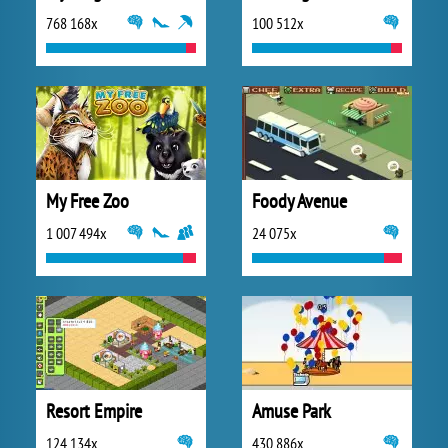
768 168x
100 512x
My Free Zoo
Foody Avenue
1 007 494x
24 075x
Resort Empire
Amuse Park
124 134x
430 886x