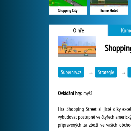
Theme Hotel
Shopping City
O hře
Kome
Shopping
Superhry.cz
→
Strategie
→
Ovládání hry:
myší
Hra Shopping Street si jistě díky ex
vybudovat postupně ve čtyřech americkýc
připravených za zboží ve vašich obchod