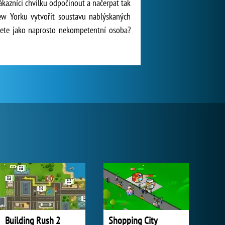
zákazníci chvilku odpočinout a načerpat tak
New Yorku vytvořit soustavu nablýskaných
žete jako naprosto nekompetentní osoba?
Building Rush 2
Shopping City