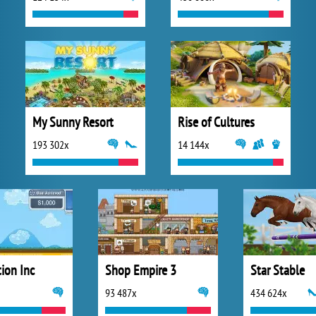
My Sunny Resort
Rise of Cultures
193 302x
14 144x
ion Inc
Shop Empire 3
Star Stable
93 487x
434 624x