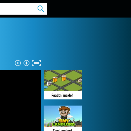
Realitní makléř
Tiny Landlord