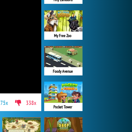
My Free Zoo
Foody Avenue
175x
338x
Pocket Tower