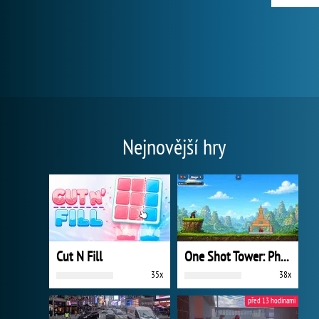
Nejnovější hry
Cut N Fill
One Shot Tower: Physics Destroyer
35x
38x
před 13 hodinami