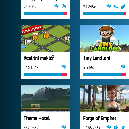
24 304x
24 245x
Realitní makléř
Tiny Landlord
846 184x
3 349x
Theme Hotel
Forge of Empires
332 985x
1 165 735x