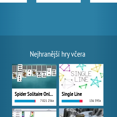
Nejhranější hry včera
Spider Solitaire Online
Single Line
7 021 256x
136 593x