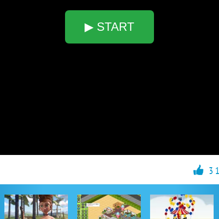
▶ START
3 