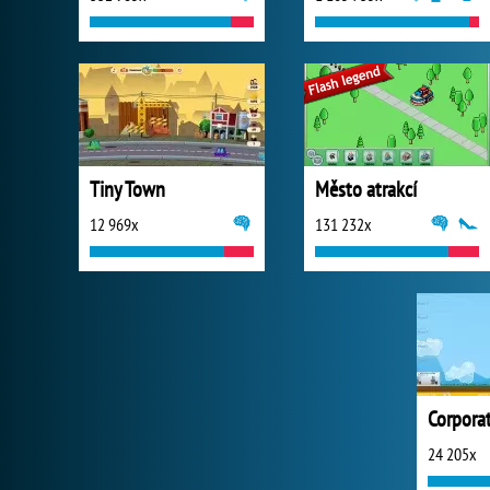
Tiny Town
Město atrakcí
12 969x
131 232x
Corporat
24 205x