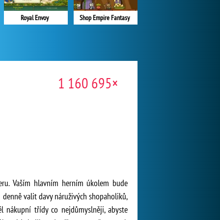
Royal Envoy
Shop Empire Fantasy
1 160 695×
veru. Vaším hlavním herním úkolem bude
 denně valit davy náruživých shopaholiků,
l nákupní třídy co nejdůmyslněji, abyste