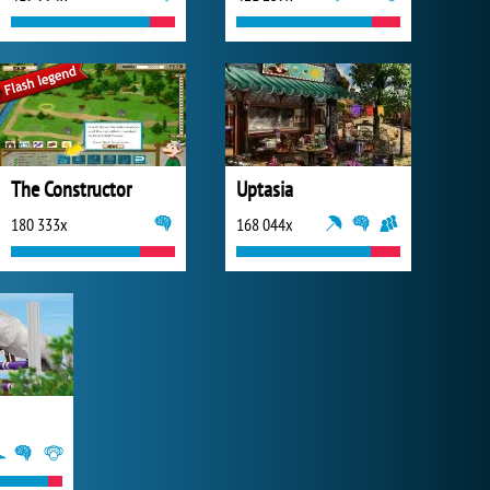
The Constructor
Uptasia
180 333x
168 044x