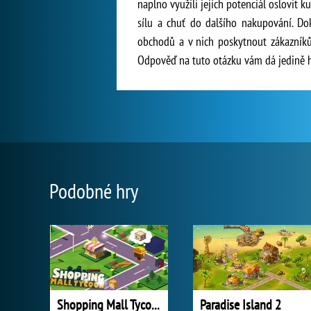
naplno využili jejich potenciál oslovit 
sílu a chuť do dalšího nakupování. Do
obchodů a v nich poskytnout zákazník
Odpověď na tuto otázku vám dá jedině h
Podobné hry
Shopping Mall Tycoon
Paradise Island 2