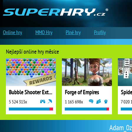
Online hry
MMO Hry
Plné hry
Profily
Nejlepší online hry měsíce
Bubble Shooter Extreme
Forge of Empires
5 524 313x
1 165 698x
7 020 
Adam_0z |