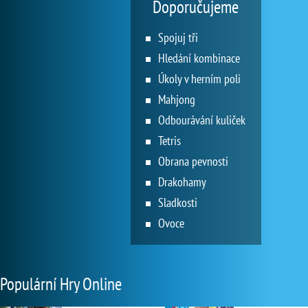
Doporučujeme
Spojuj tři
Hledání kombinace
Úkoly v herním poli
Mahjong
Odbourávání kuliček
Tetris
Obrana pevnosti
Drakohamy
Sladkosti
Ovoce
Populární Hry Online