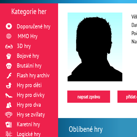
Kategorie her
Vě
Da
Doporučené hry
Po
MMO Hry
Na
3D hry
Bojové hry
Brutální hry
Flash hry archiv
Hry pro děti
Hry pro dívky
napsat zprávu
přidat
Hry pro dva
Hry se zvířaty
Karetní hry
Oblíbené hry
Logické hry