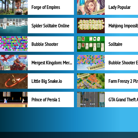
Forge of Empires
Lady Popular
Spider Solitaire Online
Mahjong Impossi
Bubble Shooter
Solitaire
Mergest Kingdom: Merge Puzzle
Little Big Snake.io
Prince of Persia 1
GTA Grand Theft 