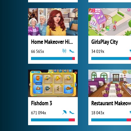
Home Makeover Hidden Object
GirlsPlay City
66 565x
34 019x
Fishdom 3
Restaurant Makeov
671 094x
18 043x