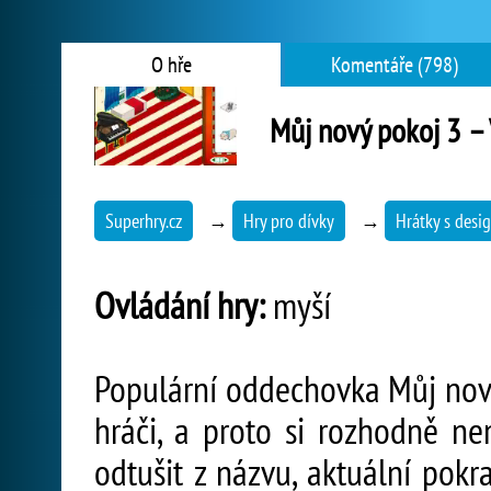
O hře
Komentáře (798)
Můj nový pokoj 3 –
Superhry.cz
→
Hry pro dívky
→
Hrátky s des
Ovládání hry:
myší
Populární oddechovka Můj nový
hráči, a proto si rozhodně nene
odtušit z názvu, aktuální pokr