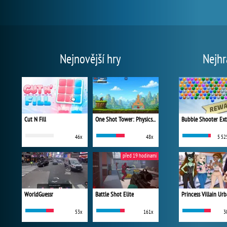
Nejnovější hry
Nejhr
Cut N Fill
One Shot Tower: Physics Destroyer
Bubble Shooter Ex
46x
48x
5 52
před 19 hodinami
WorldGuessr
Battle Shot Elite
53x
161x
3