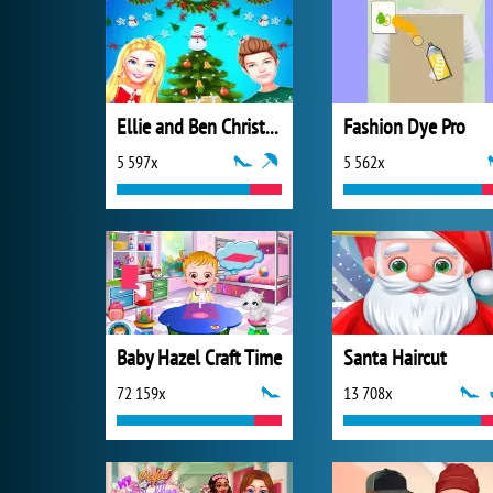
Ellie and Ben Christmas Preparation
Fashion Dye Pro
5 597x
5 562x
Baby Hazel Craft Time
Santa Haircut
72 159x
13 708x