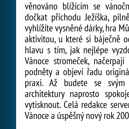
věnováno blížícím se vánoč
dočkat příchodu Ježíška, pilně
vyhlížíte vysněné dárky, hra M
aktivitou, u které si báječně o
hlavu s tím, jak nejlépe vyz
Vánoce stromeček, načerpají
podněty a objeví řadu originál
praxi. Až budete se svým 
architektury naprosto spokoj
vytisknout. Celá redakce serv
Vánoce a úspěšný nový rok 200