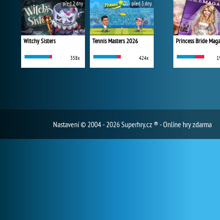
před 2 dny
před 3 dny
Witchy Sisters
Tennis Masters 2026
Princess Bride Mag
358x
424x
1
Nastavení
© 2004 - 2026 Superhry.cz ® - Online hry zdarma