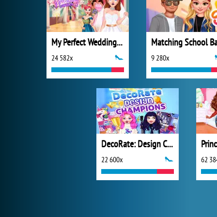
My Perfect Wedding Planner
24 582x
9 280x
DecoRate: Design Champions
22 600x
62 38