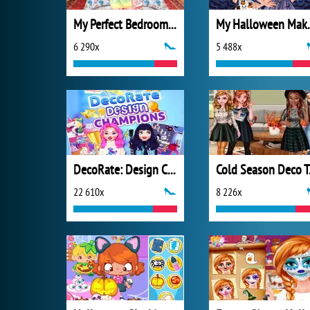
My Perfect Bedroom Decor
My Hal
6 290x
5 488x
DecoRate: Design Champions
Col
22 610x
8 226x