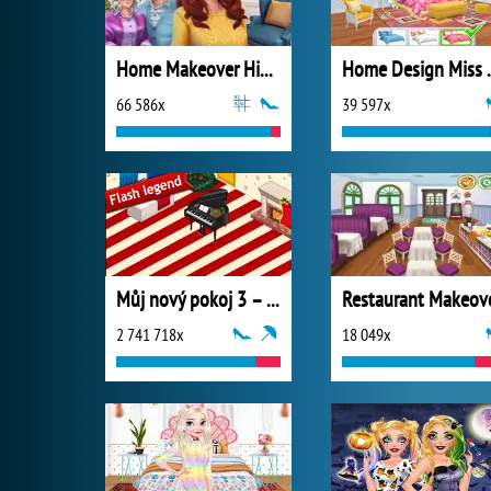
Home Makeover Hidden Object
Home Design 
66 586x
39 597x
Můj nový pokoj 3 – Vánoce
Restaurant Makeov
2 741 718x
18 049x