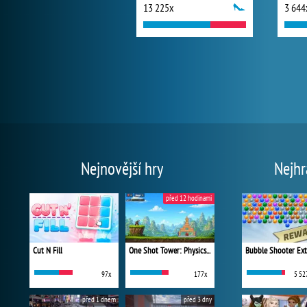
13 225x
3 644
Nejnovější hry
Nejhr
před 12 hodinami
Cut N Fill
One Shot Tower: Physics Destroyer
Bubble Shooter Ex
97x
177x
5 52
před 1 dnem
před 3 dny