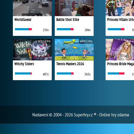
WorldGuessr
Battle Shot Elite
233x
286x
3
před 4 dny
před 5 dny
Witchy Sisters
Tennis Masters 2026
Princess Bride Mag
487x
565x
1
Nastavení
© 2004 - 2026 Superhry.cz ® - Online hry zdarma