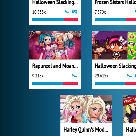
Halloween Slacking 2014
10 533x
7 570x
Rapunzel and Moana's Halloween Party
Halloween Slackin
9 213x
29 615x
Harley Quinn's Modern Makeover