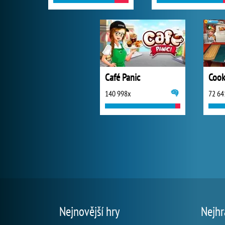
Café Panic
Cook
140 998x
72 64
Nejnovější hry
Nejhr