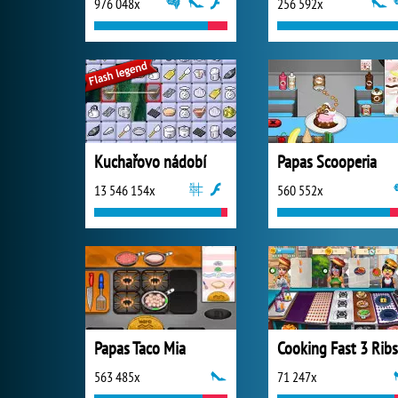
976 048x
256 592x
Kuchařovo nádobí
Papas Scooperia
13 546 154x
560 552x
Papas Taco Mia
563 485x
71 247x