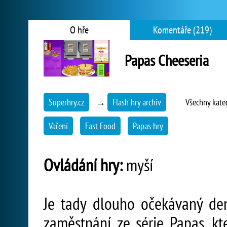
O hře
Komentáře (219)
Papas Cheeseria
Superhry.cz
→
Flash hry archiv
Všechny kate
Vaření
Fast Food
Papas hry
Ovládání hry:
myší
Je tady dlouho očekávaný den
zaměstnání ze série Papas, kt