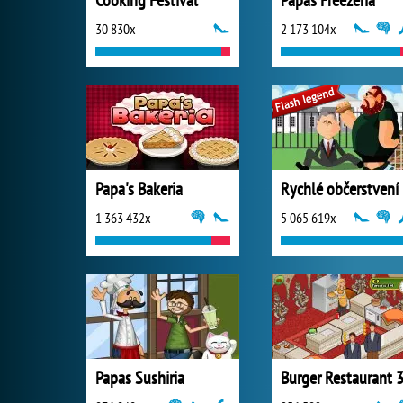
Cooking Festival
Papas Freezeria
30 830x
2 173 104x
Papa's Bakeria
Rychlé občerstvení
1 363 432x
5 065 619x
Papas Sushiria
Burger Restaurant 