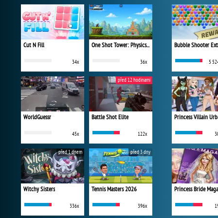
Cut N Fill
One Shot Tower: Physics Destroyer
Bubble Shooter Ex
34x
36x
5 52
před 12 hodinami
WorldGuessr
Battle Shot Elite
45x
122x
3
před 1 dnem
před 3 dny
Witchy Sisters
Tennis Masters 2026
Princess Bride Mag
336x
396x
1