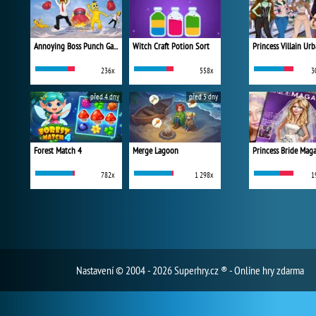
Annoying Boss Punch Game
Witch Craft Potion Sort
236x
558x
3
před 4 dny
před 5 dny
Forest Match 4
Merge Lagoon
Princess Bride Mag
782x
1 298x
1
Nastavení
© 2004 - 2026 Superhry.cz ® - Online hry zdarma