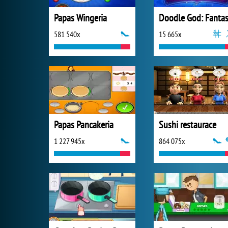
Papas Wingeria
581 540x
15 665x
Papas Pancakeria
Sushi restaurace
1 227 945x
864 075x