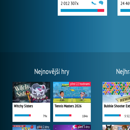
2 012 307x
24 46
Nejnovější hry
Nejhr
před 22 hodinami
Witchy Sisters
Tennis Masters 2026
Bubble Shooter Ex
79x
184x
5 52
před 2 dny
před 3 dny