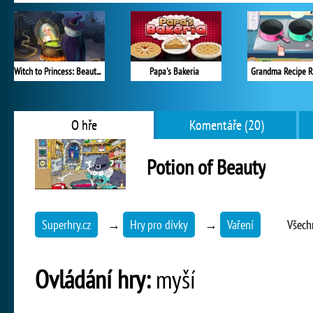
Witch to Princess: Beauty Potion
Papa's Bakeria
Grandma Recipe 
O hře
Komentáře (20)
Potion of Beauty
Superhry.cz
→
Hry pro dívky
→
Vaření
Všech
Ovládání hry:
myší