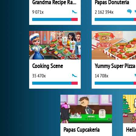
Grandma Recipe Ramen
Papas Donuteria
9 071x
2 162 394x
Cooking Scene
Yummy Super Pizza
35 470x
14 708x
Papas Cupcakeria