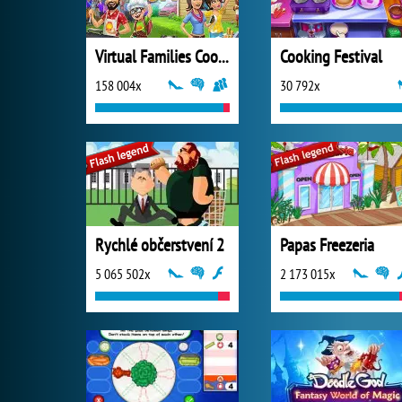
Virtual Families Cook Off
Cooking Festival
158 004x
30 792x
Rychlé občerstvení 2
Papas Freezeria
5 065 502x
2 173 015x