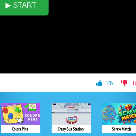
▶ START
10x
1
Colors Pins
Crazy Bus Station
Screw Match