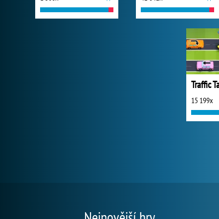
Traffic 
15 199x
Nejnovější hry