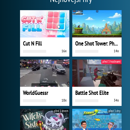
Cut N Fill
One Shot Tower: Physics Destroyer
16x
14x
před 3 hodinami
WorldGuessr
Battle Shot Elite
18x
34x
před 1 dnem
před 3 dny