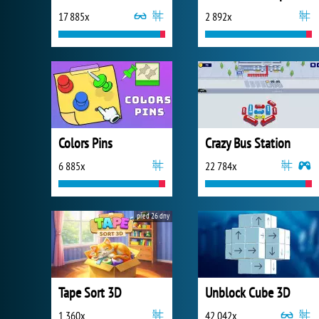
17 885x
2 892x
Colors Pins
Crazy Bus Station
6 885x
22 784x
před 26 dny
Tape Sort 3D
Unblock Cube 3D
1 360x
42 042x