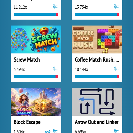
11 212x
13 754x
Screw Match
Coffee Match Rush: Sort Puzzle
5 494x
10 144x
Block Escape
Arrow Out and Linker
1 604x
6 695x