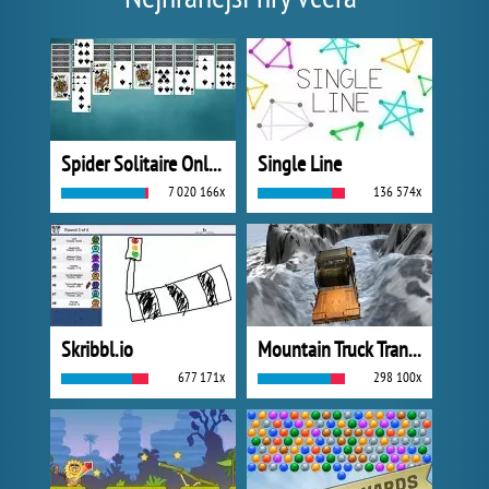
Spider Solitaire Online
Single Line
7 020 166x
136 574x
Skribbl.io
Mountain Truck Transport
677 171x
298 100x