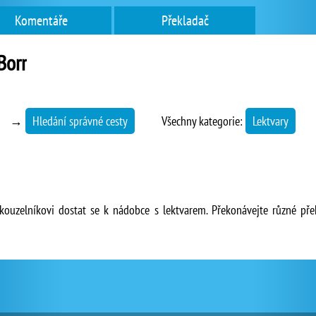
Komentáře
Překladač
Borr
→
Hledání správné cesty
Všechny kategorie:
Lektvary
ouzelníkovi dostat se k nádobce s lektvarem. Překonávejte různé pře