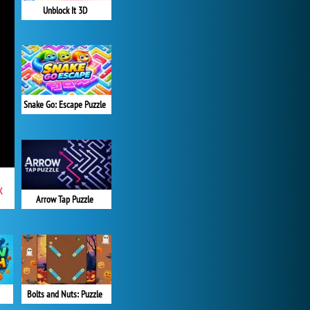
Unblock It 3D
Snake Go: Escape Puzzle
x
Arrow Tap Puzzle
Bolts and Nuts: Puzzle