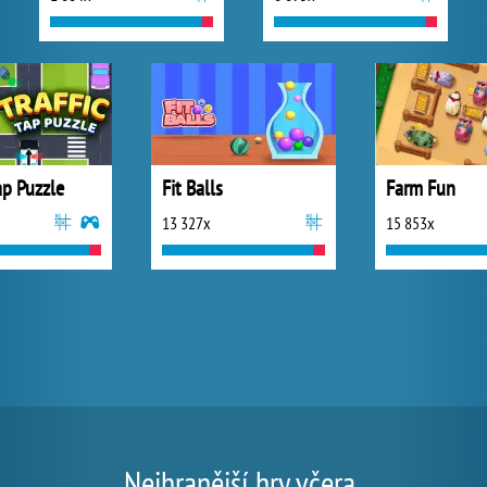
Tap Puzzle
Fit Balls
Farm Fun
13 327x
15 853x
Nejhranější hry včera