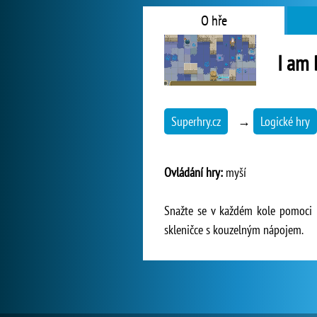
O hře
I am 
Superhry.cz
→
Logické hry
Ovládání hry:
myší
Snažte se v každém kole pomoci k
skleničce s kouzelným nápojem.