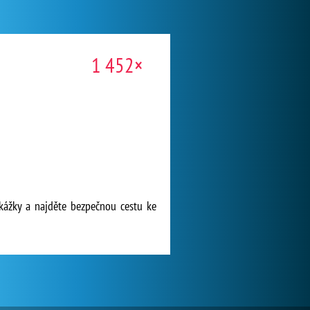
1 452×
kážky a najděte bezpečnou cestu ke