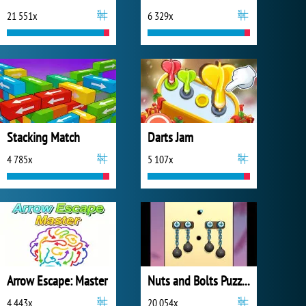
21 551x
6 329x
Stacking Match
Darts Jam
4 785x
5 107x
Arrow Escape: Master
Nuts and Bolts Puzzle
4 443x
20 054x