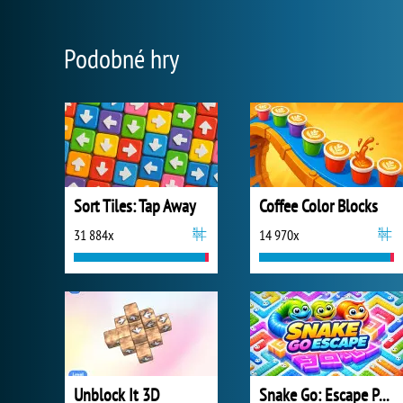
Podobné hry
Sort Tiles: Tap Away
Coffee Color Blocks
31 884x
14 970x
Unblock It 3D
Snake Go: Escape Puzzle