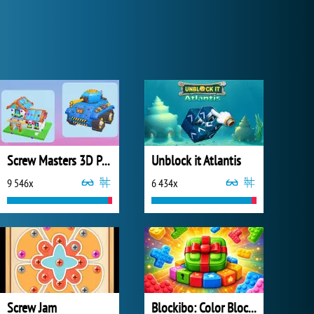
Screw Masters 3D Puzzle
Unblock it Atlantis
9 546x
6 434x
Screw Jam
Blockibo: Color Blocks