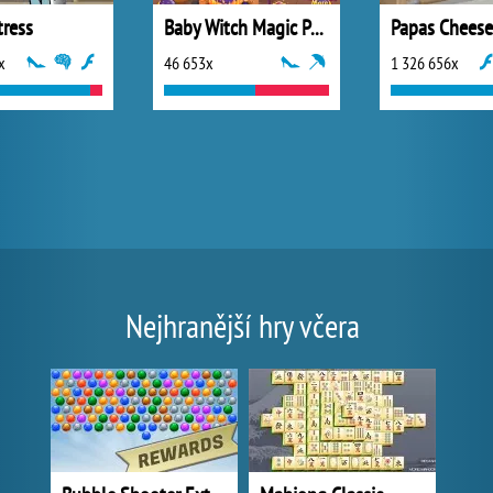
tress
Baby Witch Magic Potion
Papas Cheese
x
46 653x
1 326 656x
Nejhranější hry včera