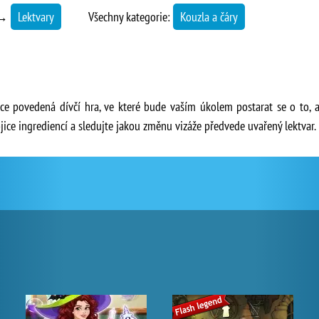
→
Lektvary
Všechny kategorie:
Kouzla a čáry
ice povedená dívčí hra, ve které bude vaším úkolem postarat se o to, a
ojice ingrediencí a sledujte jakou změnu vizáže předvede uvařený lektvar.