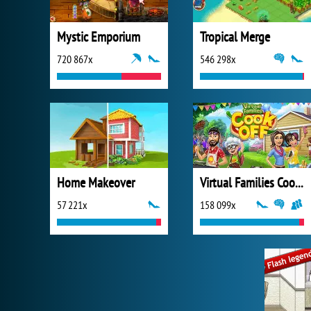
Mystic Emporium
Tropical Merge
720 867x
546 298x
Home Makeover
Virtual Families Cook Off
57 221x
158 099x