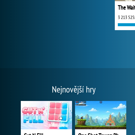
The Wai
3 213 525
Nejnovější hry