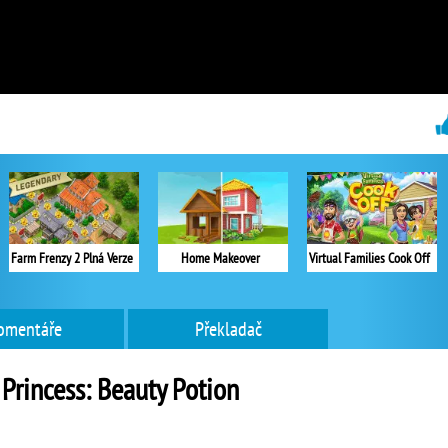
Farm Frenzy 2 Plná Verze
Home Makeover
Virtual Families Cook Off
omentáře
Překladač
 Princess: Beauty Potion