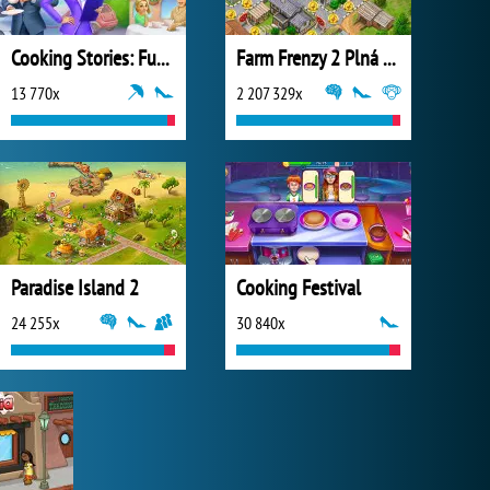
Cooking Stories: Fun Cafe Game
Farm Frenzy 2 Plná Verze
13 770x
2 207 329x
Paradise Island 2
Cooking Festival
24 255x
30 840x