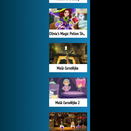
Olivia's Magic Potion Shop
Malá čarodějka
Malá čarodějka 2