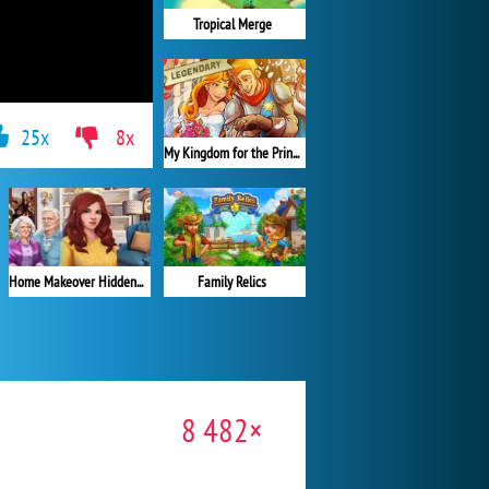
Tropical Merge
25x
8x
My Kingdom for the Princess Plná verze
Home Makeover Hidden Object
Family Relics
8 482×