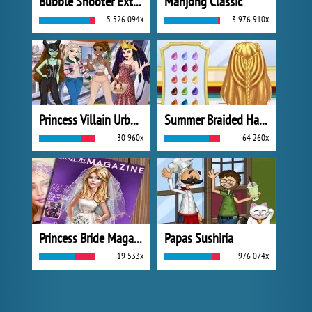
Bubble Shooter Extreme
Mahjong Classic
5 526 094x
3 976 910x
Princess Villain Urban Outfitters Summer
Summer Braided Hairstyles
30 960x
64 260x
Princess Bride Magazine
Papas Sushiria
19 533x
976 074x