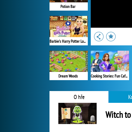
Potion Bar
Barbie's Harry Potter Looks
Cooking Stories: Fun Cafe Game
Dream Woods
O hře
K
Witch to