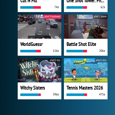
Cut N Fill
One Shot Tower: Physics Destroyer
74x
62x
před 9 hodinami
před 1 dnem
WorldGuessr
Battle Shot Elite
126x
206x
před 3 dny
před 4 dny
Witchy Sisters
Tennis Masters 2026
396x
475x