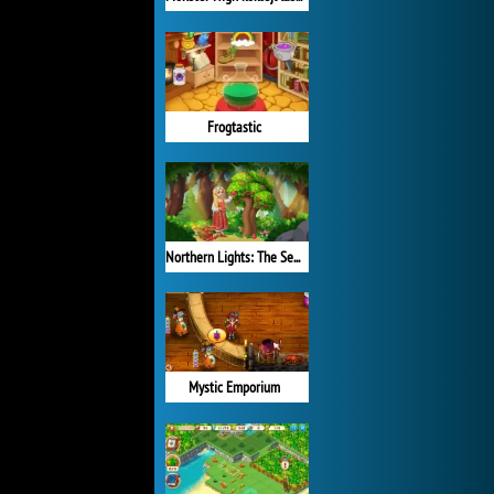
Frogtastic
Northern Lights: The Secret of the Forest
Mystic Emporium