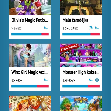
Olivia's Magic Potion Shop
Malá čarodějka
9 898x
1 576 148x
Winx Girl Magic Accident
Monster High koktejl lásky
15 745x
138 459x