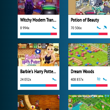
Witchy Modern Transformation
Potion of Beauty
8 994x
70 506x
Barbie's Harry Potter Looks
Dream Woods
24 032x
408 837x