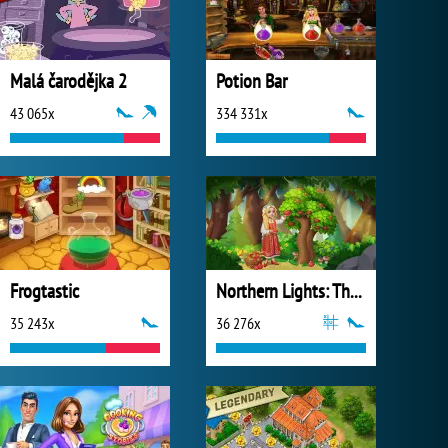
Malá čarodějka 2
Potion Bar
43 065x
334 331x
Frogtastic
Northern Lights: The Secret of the Forest
35 243x
36 276x