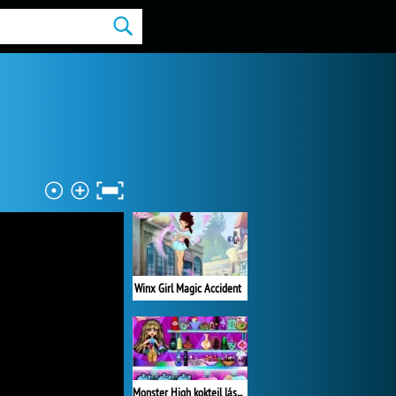
Winx Girl Magic Accident
Monster High koktejl lásky