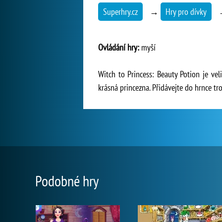
Superhry.cz
→
Hry pro dívky
Ovládání hry:
myší
Witch to Princess: Beauty Potion je vel
krásná princezna. Přidávejte do hrnce tr
Podobné hry