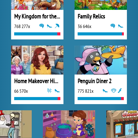
My Kingdom for the Princess Plná verze
Family Relics
768 277x
36 646x
Home Makeover Hidden Object
Penguin Diner 2
66 570x
775 821x