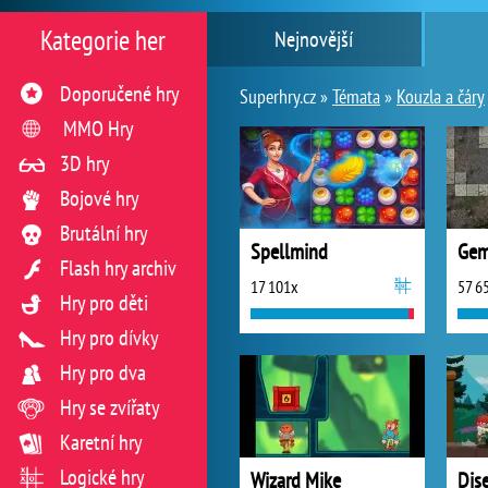
Kategorie her
Nejnovější
Doporučené hry
Superhry.cz »
Témata
»
Kouzla a čáry
MMO Hry
3D hry
Bojové hry
Brutální hry
Spellmind
Gem
Flash hry archiv
17 101x
57 6
Hry pro děti
Hry pro dívky
Hry pro dva
Hry se zvířaty
Karetní hry
Logické hry
Wizard Mike