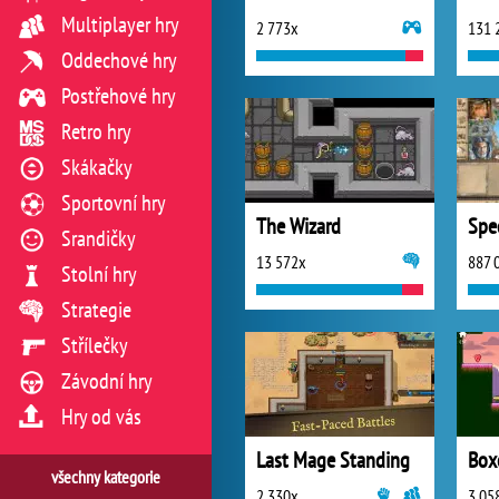
Multiplayer hry
2 773x
131 
Oddechové hry
Postřehové hry
Retro hry
Skákačky
Sportovní hry
The Wizard
Spe
Srandičky
13 572x
887 
Stolní hry
Strategie
Střílečky
Závodní hry
Hry od vás
Last Mage Standing
Box
všechny kategorie
2 330x
3 05