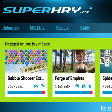
Online hry
MMO Hry
Plné hry
Profily
Nejlepší online hry měsíce
Bubble Shooter Extreme
Forge of Empires
5 527 295x
1 165 868x
7 024 
Kouzl