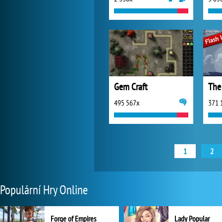
Gem Craft
495 567x
371 
1
2
Populární Hry Online
Forge of Empires
Lady Popular