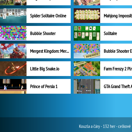
Spider Solitaire Online
Mahjong Impossi
Bubble Shooter
Solitaire
Mergest Kingdom: Merge Puzzle
Little Big Snake.io
Prince of Persia 1
GTA Grand Theft 
Kouzla a čáry - 132 her - celkov