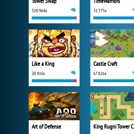
Tower Swap
TimeWarriors
320 964x
31 775x
Like a King
Castle Craft
20 416x
67 826x
Art of Defense
King R