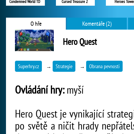
Condemned World TD
Cursed Treasure 2
Heroes Towe
O hře
Komentáře (2)
Hero Quest
Superhry.cz
→
Strategie
→
Obrana pevnosti
Ovládání hry:
myší
Hero Quest je vynikající strate
po světě a ničit hrady nepřátel