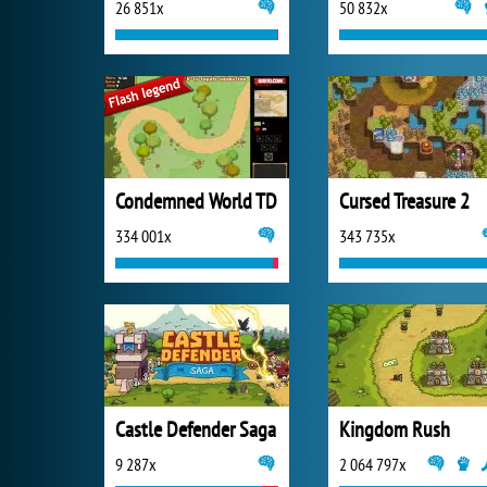
26 851x
50 832x
Condemned World TD
Cursed Treasure 2
334 001x
343 735x
Castle Defender Saga
Kingdom Rush
9 287x
2 064 797x