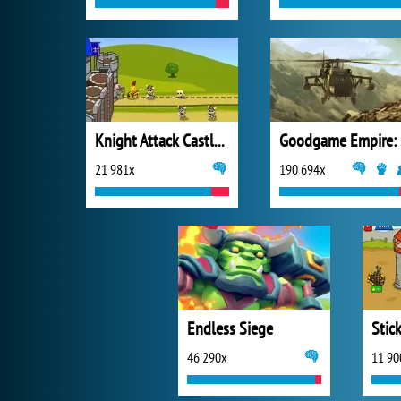
Knight Attack Castle Defense
Go
21 981x
190 694x
Endless Siege
46 290x
11 90