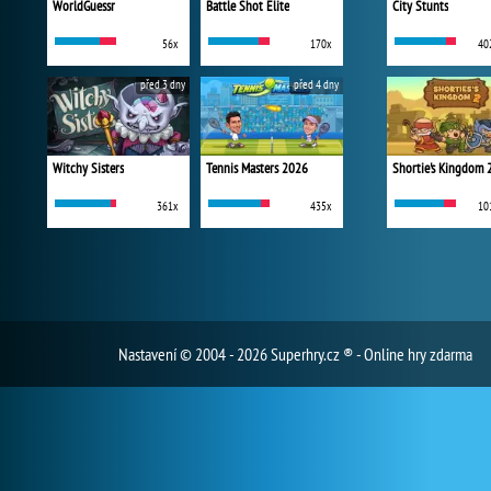
WorldGuessr
Battle Shot Elite
City Stunts
56x
170x
40
před 3 dny
před 4 dny
Witchy Sisters
Tennis Masters 2026
Shortie's Kingdom 
361x
435x
10
Nastavení
© 2004 - 2026 Superhry.cz ® - Online hry zdarma