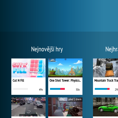
Nejnovější hry
Nejhr
Cut N Fill
One Shot Tower: Physics Destroyer
Mountain Truck Tra
49x
50x
29
před 1 dnem