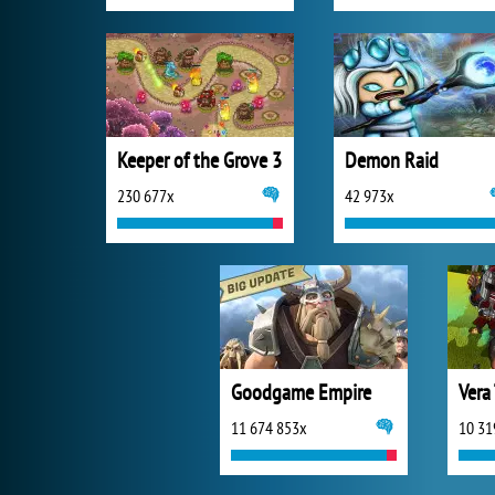
Keeper of the Grove 3
Demon Raid
230 677x
42 973x
Goodgame Empire
Vera
11 674 853x
10 31