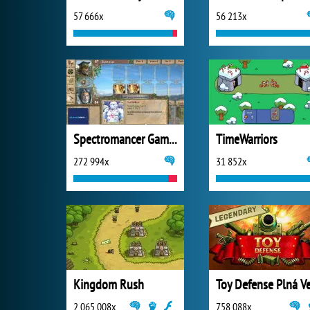
57 666x
56 213x
Spectromancer Gamers Pack
TimeWarriors
272 994x
31 852x
Kingdom Rush
2 065 008x
758 088x