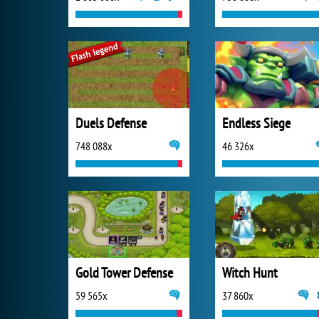
Duels Defense
Endless Siege
748 088x
46 326x
Gold Tower Defense
Witch Hunt
59 565x
37 860x