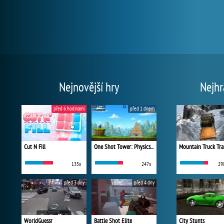
Nejnovější hry
Nejhr
před 6 hodinami
před 1 dnem
Cut N Fill
One Shot Tower: Physics Destroyer
Mountain Truck Tra
135x
247x
29
před 3 dny
před 4 dny
WorldGuessr
Battle Shot Elite
City Stunts