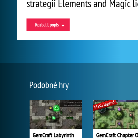
strategii Elements and Magic li
Rozbalit popis
Podobné hry
GemCraft Labyrinth