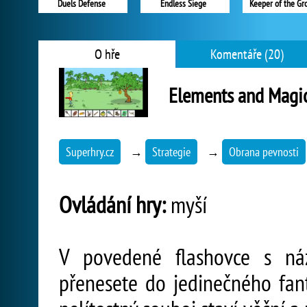
Duels Defense
Endless Siege
Keeper of the Gr
O hře
Komentáře (20)
Elements and Magi
Superhry.cz
→
Strategie
→
Obrana pevnosti
Ovládání hry:
myší
V povedené flashovce s n
přenesete do jedinečného fant