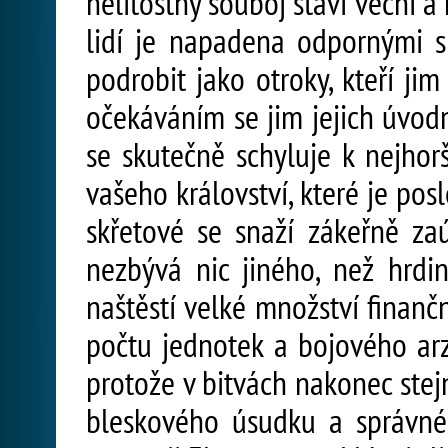
nelítostný souboj staví věční a 
lidí je napadena odpornými skř
podrobit jako otroky, kteří ji
očekáváním se jim jejich úvod
se skutečně schyluje k nejho
vašeho království, které je po
skřetové se snaží zákeřně za
nezbývá nic jiného, než hrdin
naštěstí velké množství finan
počtu jednotek a bojového arz
protože v bitvách nakonec stej
bleskového úsudku a správné