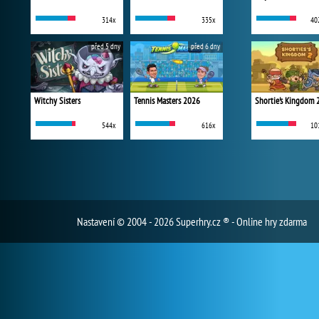
314x
335x
40
před 5 dny
před 6 dny
Witchy Sisters
Tennis Masters 2026
Shortie's Kingdom 
544x
616x
10
Nastavení
© 2004 - 2026 Superhry.cz ® - Online hry zdarma