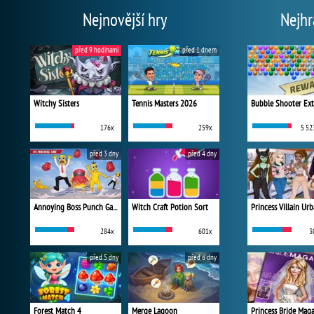
Nejnovější hry
Nejhr
před 9 hodinami
před 1 dnem
Witchy Sisters
Tennis Masters 2026
Bubble Shooter Ex
176x
259x
5 52
před 3 dny
před 4 dny
Annoying Boss Punch Game
Witch Craft Potion Sort
284x
601x
3
před 5 dny
před 6 dny
Forest Match 4
Merge Lagoon
Princess Bride Mag