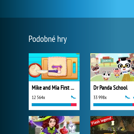
Podobné hry
Mike and Mia First Day at School
Dr Panda School
12 564x
33 998x