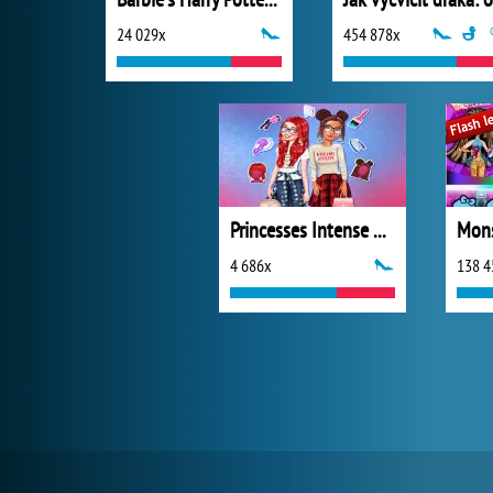
24 029x
454 878x
Princesses Intense School Cleanup
4 686x
138 4