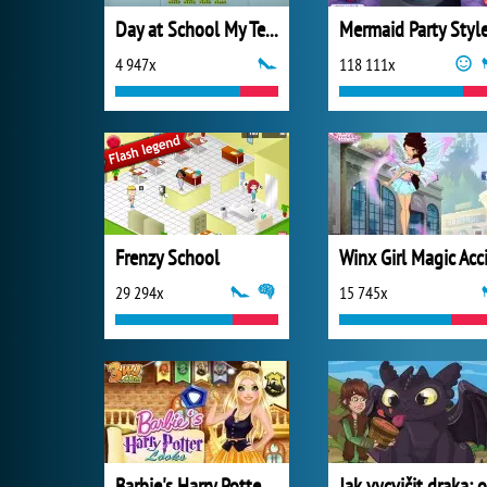
Day at School My Teacher Game
Mermaid Party Styl
4 947x
118 111x
Frenzy School
29 294x
15 745x
Barbie's Harry Potter Looks