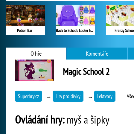
Potion Bar
Back to School: Locker Essentials
Frenzy Schoo
O hře
Komentáře
Magic School 2
Superhry.cz
→
Hry pro dívky
→
Lektvary
Vše
Ovládání hry:
myš a šipky