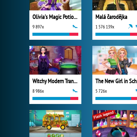
Olivia's Magic Potion Shop
Malá čarodějka
9 897x
1 576 139x
Witchy Modern Transformation
T
8 986x
5 726x