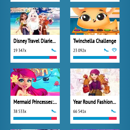
Disney Travel Diaries: Greece
Twinchella Challenge
19 347x
23 092x
Mermaid Princesses: Underwater Games
Year Round Fashionista: Rapunzel
38 533x
66 541x