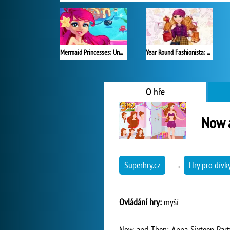
Mermaid Princesses: Underwater Games
Year Round Fashionista: Rapunzel
O hře
Now a
Superhry.cz
→
Hry pro dívk
Ovládání hry:
myší
Now and Then: Anna Sixteen Party 