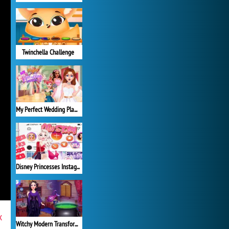
Twinchella Challenge
My Perfect Wedding Planner
Disney Princesses Instagram Stories
x
Witchy Modern Transformation