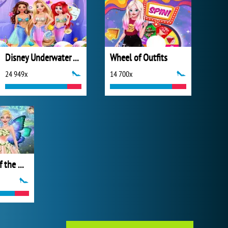
Disney Underwater Adventure
Wheel of Outfits
24 949x
14 700x
Barbie Fairy of the Woods