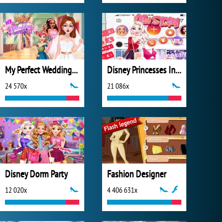
My Perfect Wedding Planner
Disney Princesses Instagram Stories
24 570x
21 086x
Disney Dorm Party
Fashion Designer
12 020x
4 406 631x