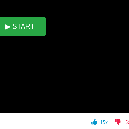
▶ START
15x
5