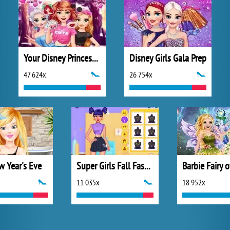
Your Disney Princess Style
Disney Girls Gala Prep
47 624x
26 754x
w Year's Eve
Super Girls Fall Fashion Trends
11 035x
18 952x