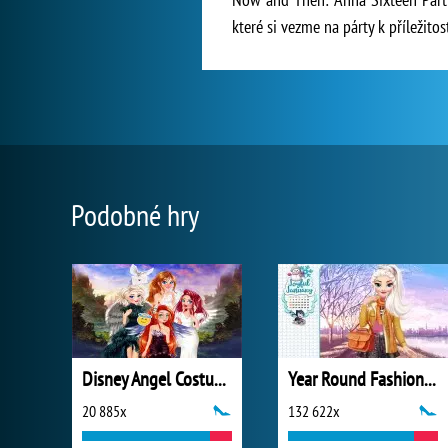
které si vezme na párty k příležitos
Podobné hry
Disney Angel Costumes
Year Round Fashionista: Elsa
20 885x
132 622x