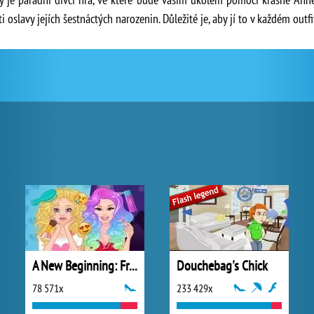
ti oslavy jejích šestnáctých narozenin. Důležité je, aby jí to v každém outfi
A New Beginning: From Sad To Fab
Douchebag's Chick
78 571x
233 429x