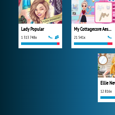
Lady Popular
My Cottagecore Aesthetic Look
1 313 748x
21 541x
Ellie Ne
12 816x