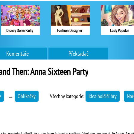
Disney Dorm Party
Fashion Designer
Lady Popular
Komentáře
Překladač
nd Then: Anna Sixteen Party
y
→
Oblíkačky
Všechny kategorie:
Idea holčičí hry
Nar
je parádní dívčí hra, ve které bude vaším úkolem pomoci krásné Anně v