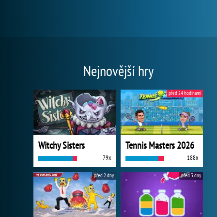
Nejnovější hry
před 24 hodinami
Witchy Sisters
Tennis Masters 2026
79x
188x
před 2 dny
před 3 dny