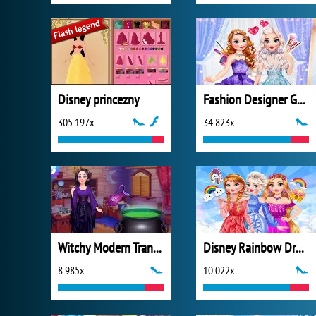
Disney princezny
Fashion Designer Gala
305 197x
34 823x
Witchy Modern Transformation
Disney Rainbow Dressup
8 985x
10 022x