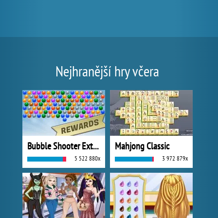
Nejhranější hry včera
Bubble Shooter Extreme
Mahjong Classic
5 522 880x
3 972 879x