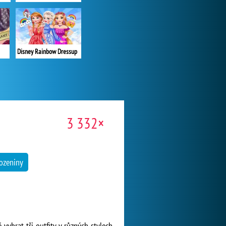
Disney Rainbow Dressup
3 332×
ozeniny
ybrat tři outfity v různých stylech,