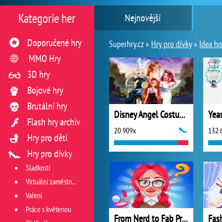
Kategorie her
Nejnovější
Doporučené hry
Superhry.cz »
Hry pro dívky
»
Idea ho
MMO Hry
3D hry
Bojové hry
Brutální hry
Disney Angel Costumes
Flash hry archiv
20 909x
132 
Hry pro děti
Hry pro dívky
Sladkosti
Virtuální zaměstnání v restauraci
Vaření
Práce s květenou
From Nerd to Fab Prom Edition