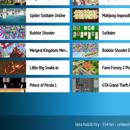
Spider Solitaire Online
Mahjong Impossi
Bubble Shooter
Solitaire
Mergest Kingdom: Merge Puzzle
Little Big Snake.io
Prince of Persia 1
GTA Grand Theft 
Idea holčičí hry - 314 her - celko