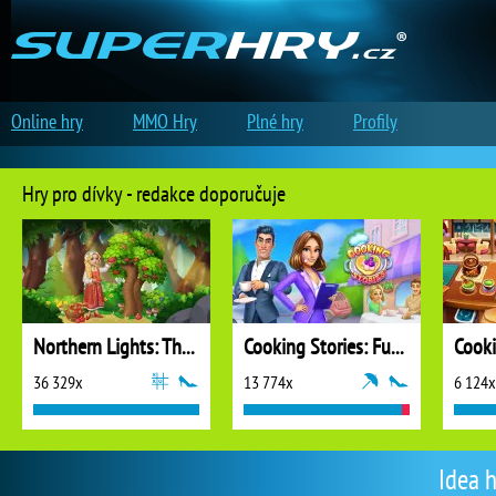
Online hry
MMO Hry
Plné hry
Profily
Hry pro dívky - redakce doporučuje
Northern Lights: The Secret of the Forest
Cooking Stories: Fun Cafe Game
Cook
36 329x
13 774x
6 124x
Idea h