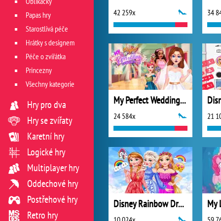
Oblíkačky
42 259x
34 8
Papas hry
Starostlivá péče
Hrátky s designem
Péče o zvířátka
Princezny
Všechny kategorie
My Perfect Wedding Planner
Hry pro dva
24 584x
21 1
Hry se zvířaty
Karetní hry
Logické hry
Multiplayer hry
Oddechové hry
Postřehové hry
Disney Rainbow Dressup
Retro hry
10 024x
59 7