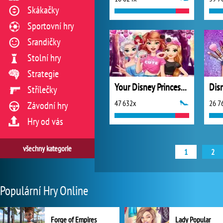
Skákačky
Sportovní hry
Srandičky
Stolní hry
Strategie
Your Disney Princess Style
Disn
Střílečky
47 632x
26 7
Závodní hry
Hry od vás
všechny kategorie
1
2
Populární Hry Online
Forge of Empires
Lady Popular