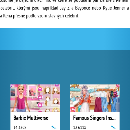
celebrit, kterými jsou například Jay Z a Beyoncé nebo Kylie Jenner a
a Kena přesně podle vzoru slavných celebrit.
Barbie Multiverse
Famous Singers Insta Divas
14 326x
12 611x