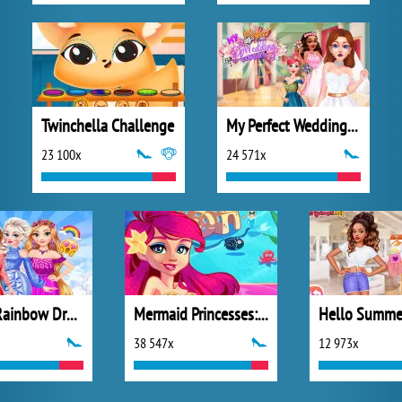
Twinchella Challenge
My Perfect Wedding Planner
23 100x
24 571x
Disney Rainbow Dressup
Mermaid Princesses: Underwater Games
Hello Summe
38 547x
12 973x