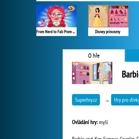
From Nerd to Fab Prom Edition
Disney princezny
O hře
Barb
Superhry.cz
→
Hry pro dívk
Ovládání hry:
myší
Barbie and Ken Famous Couples Cos