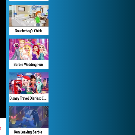
Douchebag's Chick
Barbie Wedding Fun
Disney Travel Diaries: City Break
x
Ken Leaving Barbie