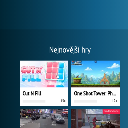
Nejnovější hry
Cut N Fill
One Shot Tower: Physics Destroyer
15x
12x
před hodinou