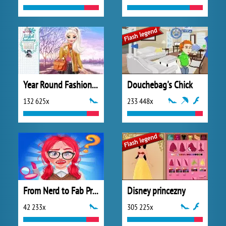
Year Round Fashionista: Elsa
Douchebag's Chick
132 625x
233 448x
From Nerd to Fab Prom Edition
Disney princezny
42 233x
305 225x