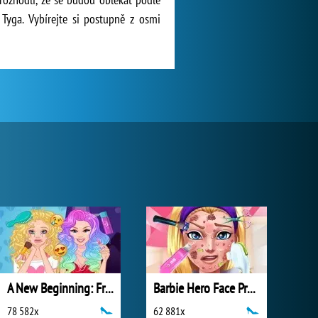
 Tyga. Vybírejte si postupně z osmi
A New Beginning: From Sad To Fab
Barbie Hero Face Problem
78 582x
62 881x