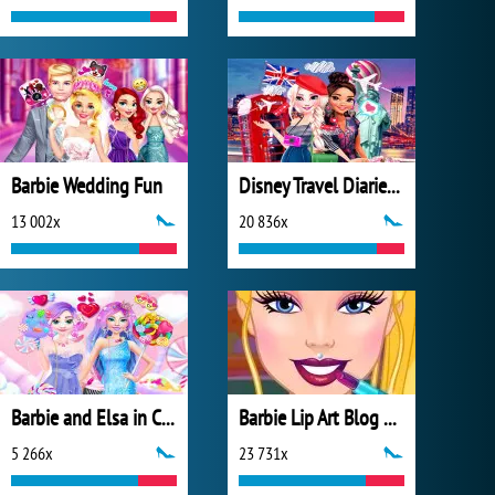
Barbie Wedding Fun
Disney Travel Diaries: City Break
13 002x
20 836x
Barbie and Elsa in Candyland
Barbie Lip Art Blog Spot
5 266x
23 731x