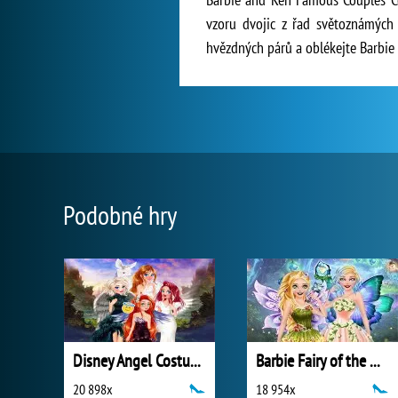
vzoru dvojic z řad světoznámých 
hvězdných párů a oblékejte Barbie 
Podobné hry
Disney Angel Costumes
Barbie Fairy of the Woods
20 898x
18 954x