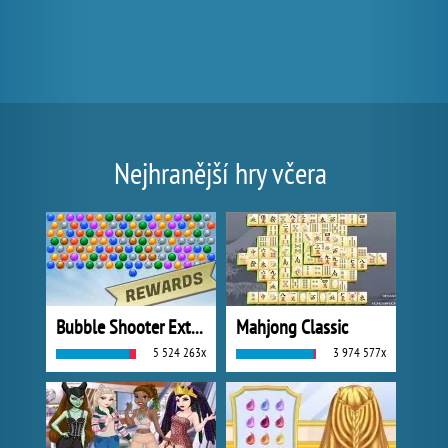
Nejhranější hry včera
Bubble Shooter Extreme
Mahjong Classic
5 524 263x
3 974 577x