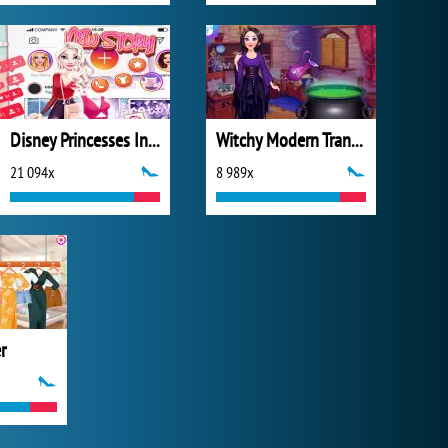
Disney Princesses Instagram Stories
Witchy Modern Transformation
21 094x
8 989x
r