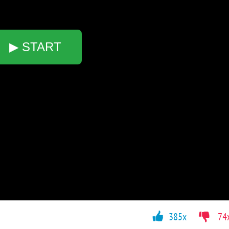
▶ START
385x
74