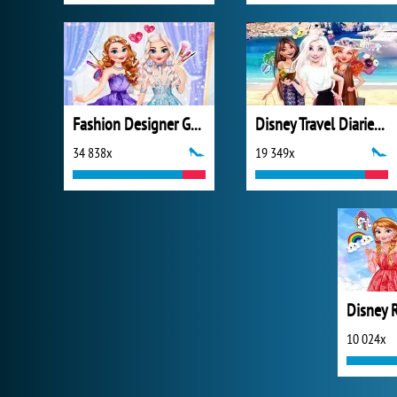
Fashion Designer Gala
Disney Travel Diaries: Greece
34 838x
19 349x
10 024x