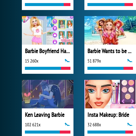
Barbie Boyfriend Hazard
Barbie Wants to be a Princess
15 260x
51 879x
Ken Leaving Barbie
Insta Makeup: Bride
102 621x
32 688x