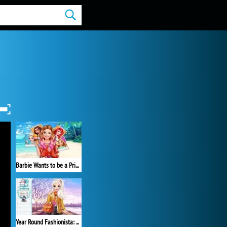
Barbie Wants to be a Princess
Year Round Fashionista: Elsa