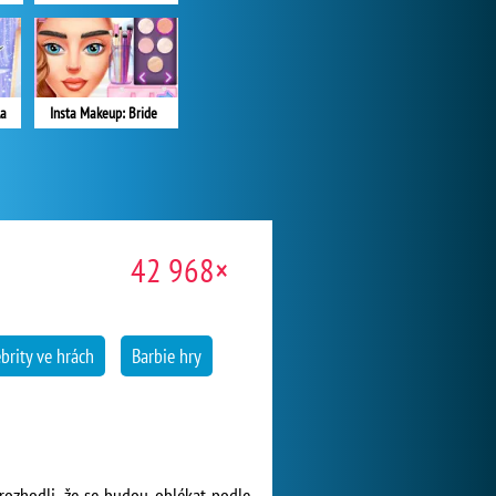
la
Insta Makeup: Bride
42 968×
ebrity ve hrách
Barbie hry
rozhodli, že se budou oblékat podle