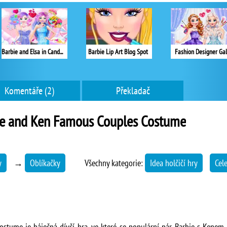
Barbie and Elsa in Candyland
Barbie Lip Art Blog Spot
Fashion Designer Ga
Komentáře (2)
Překladač
ie and Ken Famous Couples Costume
y
→
Oblíkačky
Všechny kategorie:
Idea holčičí hry
Cel
tume je báječná dívčí hra, ve které se populární pár Barbie s Kenem 