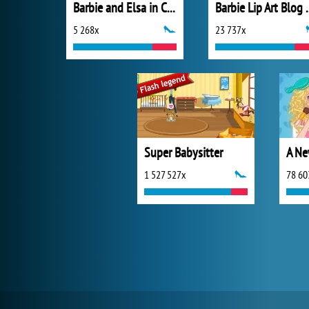
Barbie and Elsa in Candyland
Barbie Lip
5 268x
23 737x
Super Babysitter
1 527 527x
78 60