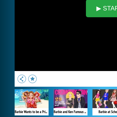
▶ STA
Barbie Wants to be a Princess
Barbie and Ken Famous Couples Costume
Barbie at Scho