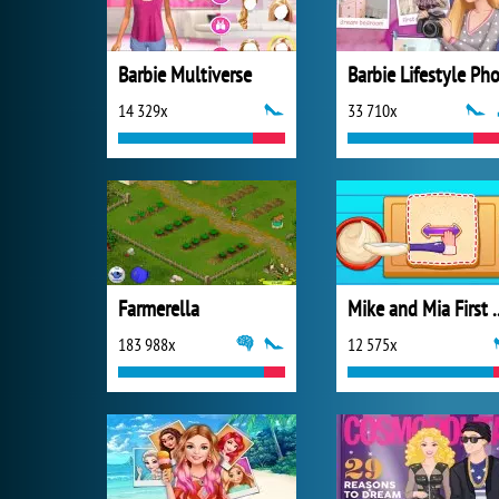
Barbie Multiverse
14 329x
33 710x
Farmerella
Mike and Mia Fir
183 988x
12 575x