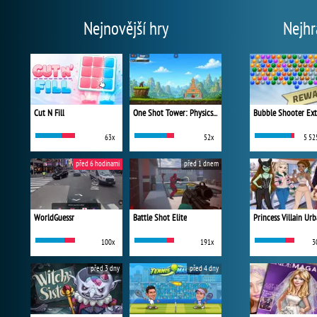
Nejnovější hry
Nejhr
Cut N Fill
One Shot Tower: Physics Destroyer
Bubble Shooter Ex
63x
52x
5 52
před 6 hodinami
před 1 dnem
WorldGuessr
Battle Shot Elite
100x
191x
3
před 3 dny
před 4 dny