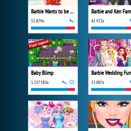
Barbie Wants to be a Princess
51 879x
42 972x
Baby Blimp
Barbie Wedding Fu
1 237 583x
13 007x