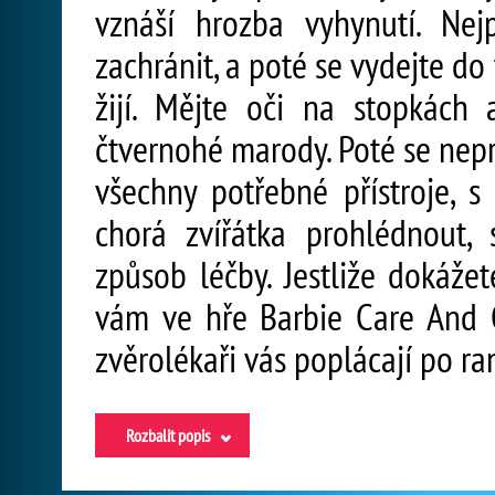
vznáší hrozba vyhynutí. Nejp
zachránit, a poté se vydejte do 
žijí. Mějte oči na stopkác
čtvernohé marody. Poté se nep
všechny potřebné přístroje, 
chorá zvířátka prohlédnout, 
způsob léčby. Jestliže dokážet
vám ve hře Barbie Care And 
zvěrolékaři vás poplácají po r
Rozbalit popis