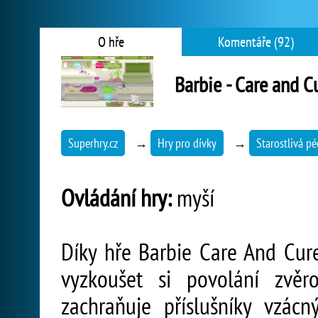
O hře
Komentáře (92)
Barbie - Care and C
Superhry.cz
→
Hry pro dívky
→
Starostlivá pé
Ovládání hry:
myší
Díky hře Barbie Care And Cu
vyzkoušet si povolání zvěr
zachraňuje příslušníky vzác