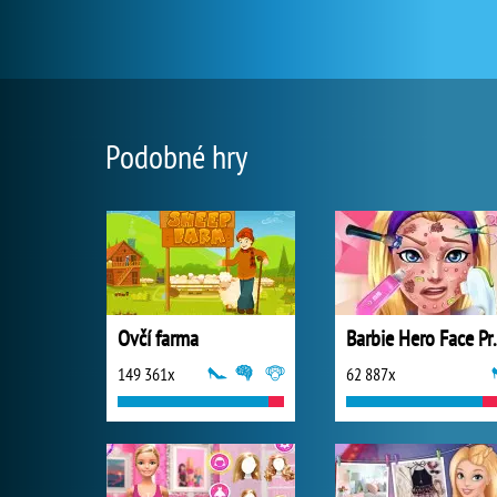
Podobné hry
Ovčí farma
Barbie H
149 361x
62 887x