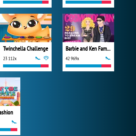
Twinchella Challenge
Barbie and Ken Famous Couples Costume
23 112x
42 969x
Fashion