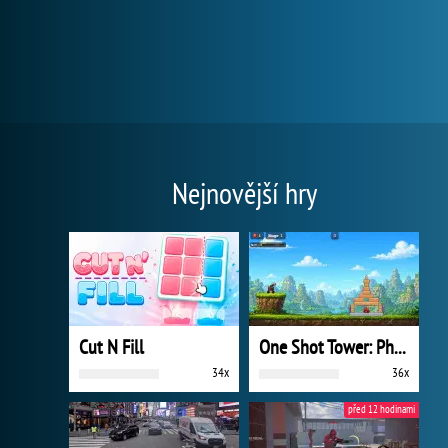
Nejnovější hry
Cut N Fill
One Shot Tower: Physics Destroyer
34x
36x
před 12 hodinami