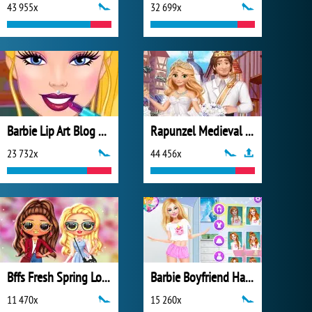
43 955x
32 699x
Barbie Lip Art Blog Spot
Rapunzel Medieval Wedding
23 732x
44 456x
Bffs Fresh Spring Look
Barbie Boyfriend Hazard
11 470x
15 260x