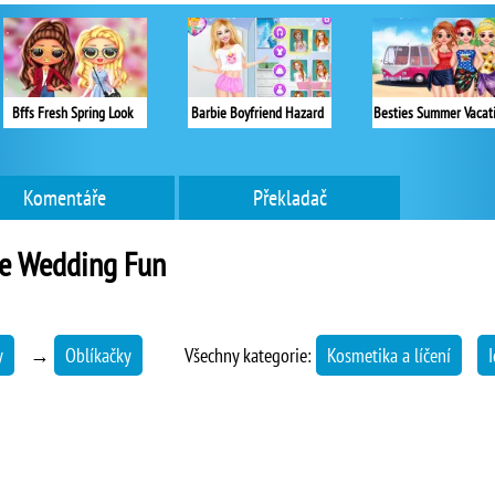
Bffs Fresh Spring Look
Barbie Boyfriend Hazard
Besties Summer Vacat
Komentáře
Překladač
ie Wedding Fun
y
→
Oblíkačky
Všechny kategorie:
Kosmetika a líčení
I