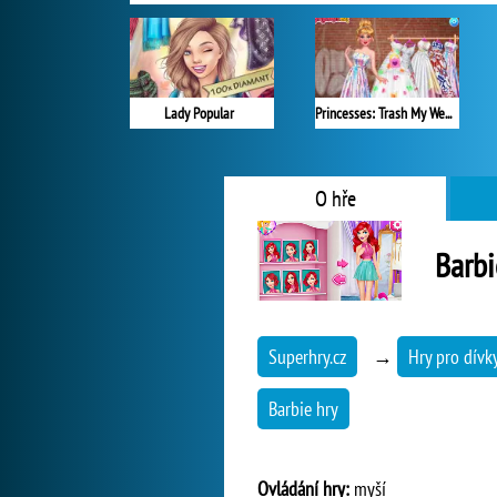
Lady Popular
Princesses: Trash My Wedding Dress
O hře
Barb
Superhry.cz
→
Hry pro dívk
Barbie hry
Ovládání hry:
myší