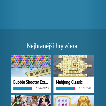
Nejhranější hry včera
Bubble Shooter Extreme
Mahjong Classic
5 524 989x
3 975 552x