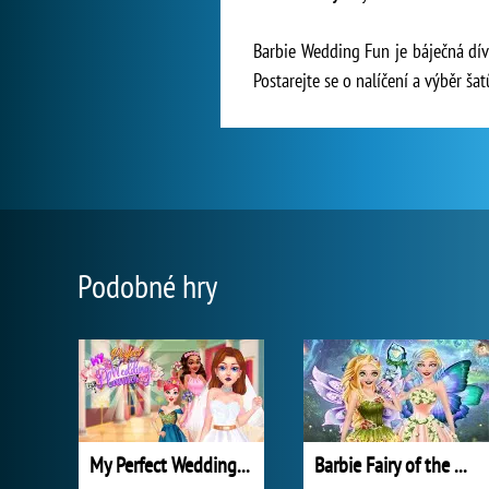
Barbie Wedding Fun je báječná dívč
Postarejte se o nalíčení a výběr ša
Podobné hry
My Perfect Wedding Planner
Barbie Fairy of the Woods