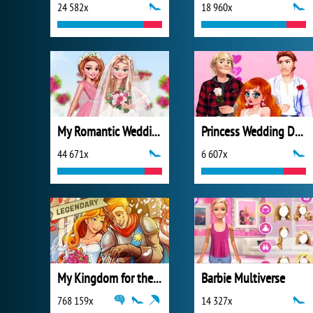
24 582x
18 960x
My Romantic Wedding
Princess Wedding Drama
44 671x
6 607x
My Kingdom for the Princess Plná verze
Barbie Multiverse
768 159x
14 327x