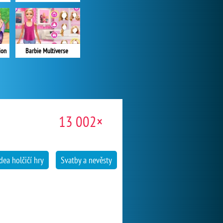
ion
Barbie Multiverse
13 002×
dea holčičí hry
Svatby a nevěsty