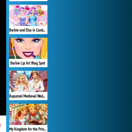
Barbie and Elsa in Candyland
Barbie Lip Art Blog Spot
Rapunzel Medieval Wedding
x
My Kingdom for the Princess Plná verze