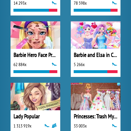
14 293x
78 598x
Barbie Hero Face Problem
Barbie and Elsa in Candyland
62 884x
5 266x
Lady Popular
Princesses: Trash My Wedding Dress
1 313 919x
33 003x