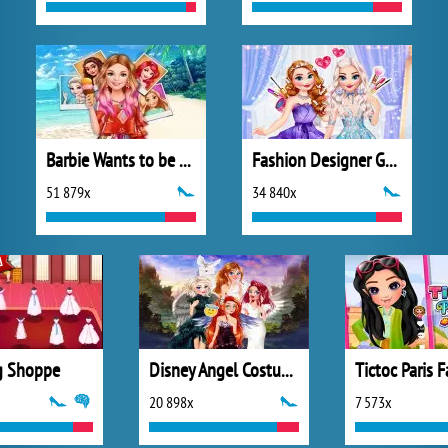
Barbie Wants to be a Princess
Fashion Designer Gala
51 879x
34 840x
g Shoppe
Disney Angel Costumes
Tictoc Paris 
20 898x
7 573x