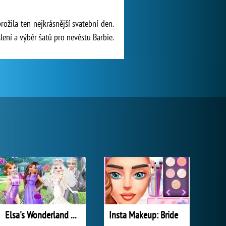
rožila ten nejkrásnější svatební den.
šlení a výběr šatů pro nevěstu Barbie.
Elsa's Wonderland Wedding
Insta Makeup: Bride