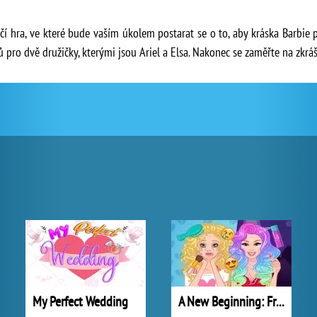
í hra, ve které bude vaším úkolem postarat se o to, aby kráska Barbie p
tů pro dvě družičky, kterými jsou Ariel a Elsa. Nakonec se zaměřte na zkrá
My Perfect Wedding
A New Beginning: From Sad To Fab