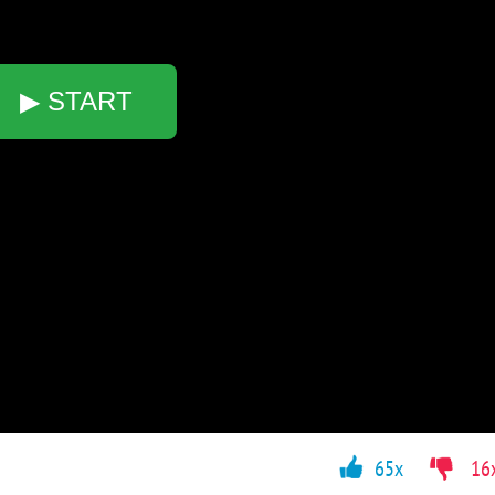
▶ START
65x
16