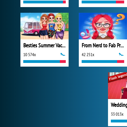
Besties Summer Vacation
From Nerd to Fab Prom Edition
10 574x
42 251x
Weddin
33 013x