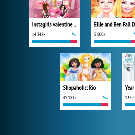
Instagirls valentines Dress Up
14 342x
5 500x
Shopaholic: Rio
41 181x
132 6