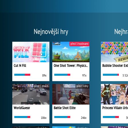
Nejnovější hry
Nejhr
před 3 hodinami
Cut N Fill
One Shot Tower: Physics Destroyer
Bubble Shooter Ex
89x
97x
5 52
před 1 dnem
před 3 dny
WorldGuessr
Battle Shot Elite
186x
246x
3