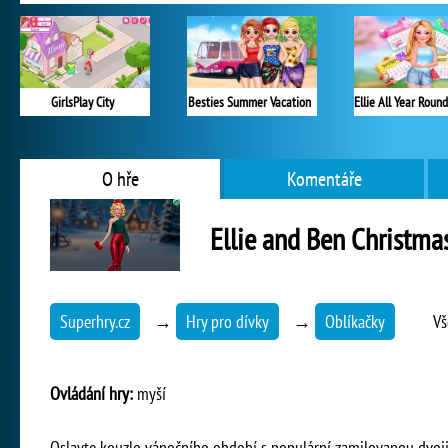
GirlsPlay City
Besties Summer Vacation
O hře
Komentáře
Ellie and Ben Christma
Superhry.cz
→
Hry pro dívky
→
Oblíkačky
Vš
Ovládání hry:
myší
Oslavte kouzlo vánočního období s populární zamilovanou dvojicí