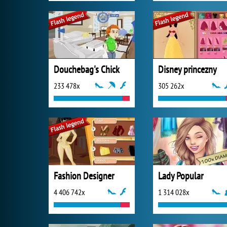
Douchebag's Chick
Disney princezny
233 478x
305 262x
Fashion Designer
Lady Popular
4 406 742x
1 314 028x