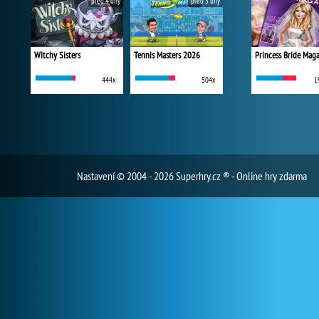
před 4 dny
před 5 dny
Witchy Sisters
Tennis Masters 2026
Princess Bride Mag
444x
504x
1
Nastavení
© 2004 - 2026 Superhry.cz ® - Online hry zdarma