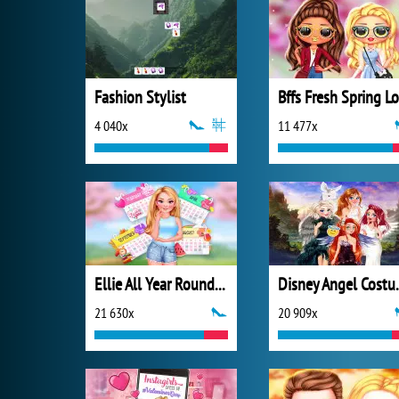
Fashion Stylist
4 040x
11 477x
Ellie All Year Round Fashion Addict
Disney 
21 630x
20 909x