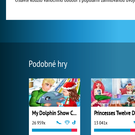
Podobné hry
My Dolphin Show Christmas
26 959x
13 041x