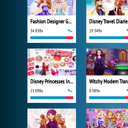
Fashion Designer Gala
Disn
34 838x
19 349x
Disney Princesses Instagram Stories
Wi
21 098x
8 989x