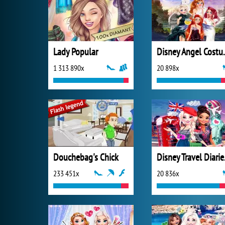
Lady Popular
Disney 
1 313 890x
20 898x
Douchebag's Chick
Disne
233 451x
20 836x