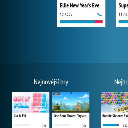
Ellie New Year's Eve
12 822x
11 04
Nejnovější hry
Nejhr
Cut N Fill
One Shot Tower: Physics Destroyer
Bubble Shooter Ex
22x
30x
5 52