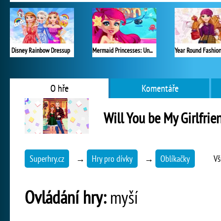
Disney Rainbow Dressup
Mermaid Princesses: Underwater Games
O hře
Komentáře
Will You be My Girlfrie
Superhry.cz
→
Hry pro dívky
→
Oblíkačky
Vš
Ovládání hry:
myší