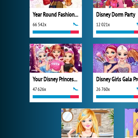
Year Round Fashionista: Rapunzel
Disney Dorm Party
66 542x
12 021x
Your Disney Princess Style
Disney Girls Gala P
47 626x
26 760x