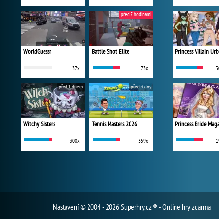
před 7 hodinami
WorldGuessr
Battle Shot Elite
37x
73x
3
před 1 dnem
před 3 dny
Witchy Sisters
Tennis Masters 2026
Princess Bride Mag
300x
359x
1
Nastavení
© 2004 - 2026 Superhry.cz ® - Online hry zdarma