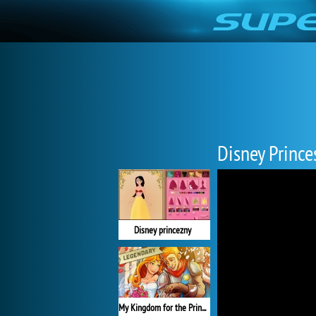
Disney Prince
Disney princezny
My Kingdom for the Princess Plná verze