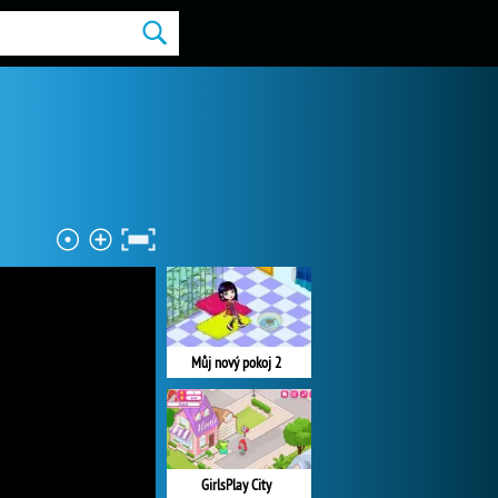
Můj nový pokoj 2
GirlsPlay City