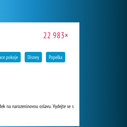
22 983×
ace pokoje
Disney
Popelka
dek na narozeninovou oslavu. Vydejte se s