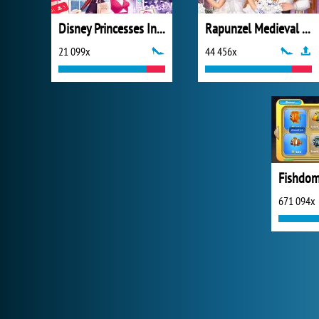
Disney Princesses Instagram Stories
Rapunzel Medieval Wedding
21 099x
44 456x
Fishdom
671 094x