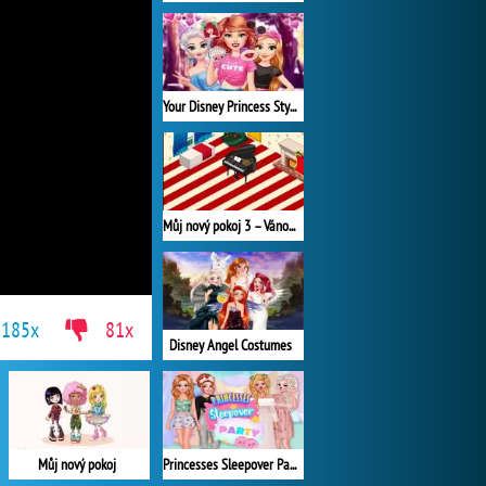
Your Disney Princess Style
Můj nový pokoj 3 – Vánoce
185x
81x
Disney Angel Costumes
Můj nový pokoj
Princesses Sleepover Party