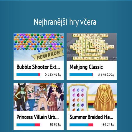
Nejhranější hry včera
Bubble Shooter Extreme
Mahjong Classic
5 525 423x
3 976 100x
Princess Villain Urban Outfitters Summer
Summer Braided Hairstyles
30 953x
64 243x