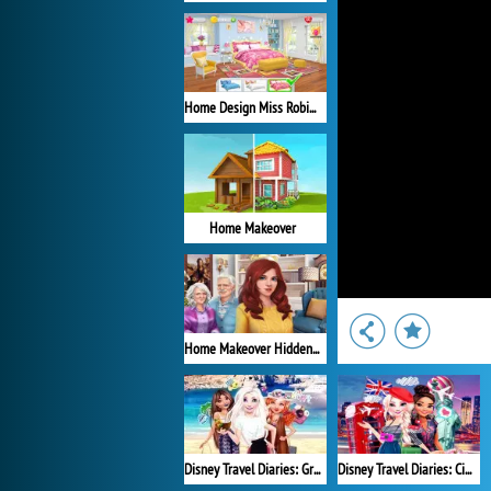
Home Design Miss Robins Home Makeover
Home Makeover
Home Makeover Hidden Object
Disney Travel Diaries: Greece
Disney Travel Diaries: City Break