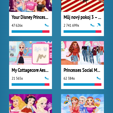
Your Disney Princess Style
Můj nový pokoj 3 – Vánoce
47 626x
2 741 699x
My Cottagecore Aesthetic Look
Princesses Social Media Stars
21 565x
62 384x