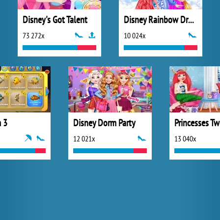
Disney's Got Talent
Disney Rainbow Dressup
73 272x
10 024x
 3
Disney Dorm Party
12 021x
13 040x