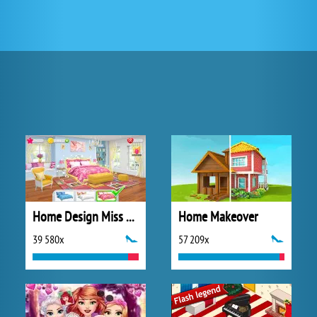
Home Design Miss Robins Home Makeover
Home Makeover
39 580x
57 209x