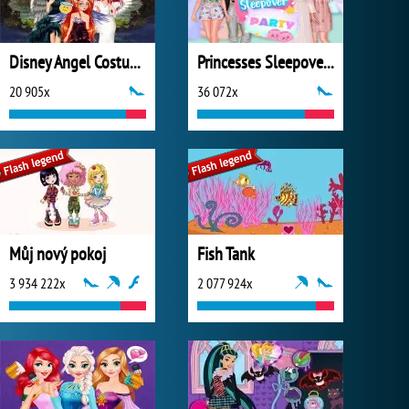
Disney Angel Costumes
Princesses Sleepover Party
20 905x
36 072x
Můj nový pokoj
Fish Tank
3 934 222x
2 077 924x