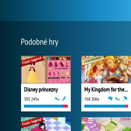
Podobné hry
Disney princezny
My Kingdom for the Princess Plná verze
305 245x
768 206x