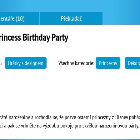
entáře (10)
Překladač
rincess Birthday Party
→
Hrátky s designem
Všechny kategorie:
Princezny
Dekor
cáté narozeniny a rozhodla se, že pozve ostatní princezny z Disney pohá
ci a pak se vrhněte na výzdobu pokoje pro skvělou narozeninovou párty.