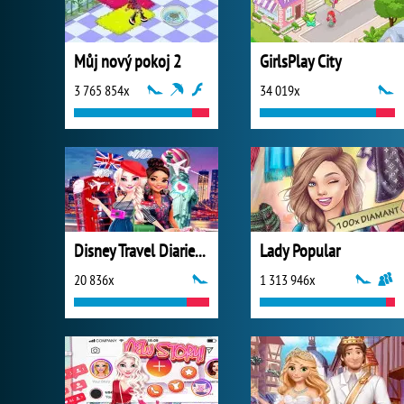
Můj nový pokoj 2
GirlsPlay City
3 765 854x
34 019x
Disney Travel Diaries: City Break
Lady Popular
20 836x
1 313 946x