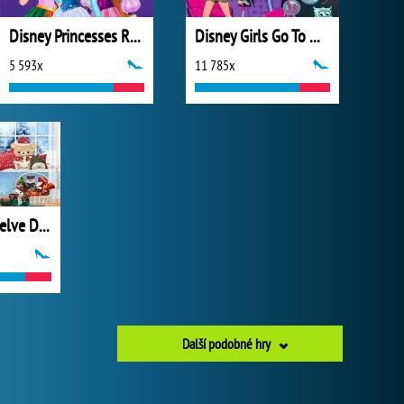
Disney Princesses Rainbow Dresses
Disney Girls Go To Monster High 2
5 593x
11 785x
Princesses Twelve Days of Christmas
Další podobné hry