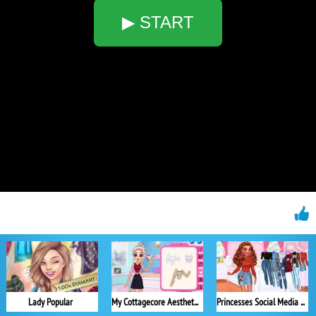
▶ START
Lady Popular
My Cottagecore Aesthetic Look
Princesses Social Media Stars