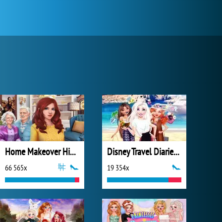
Home Makeover Hidden Object
Disney Travel Diaries: Greece
66 565x
19 354x