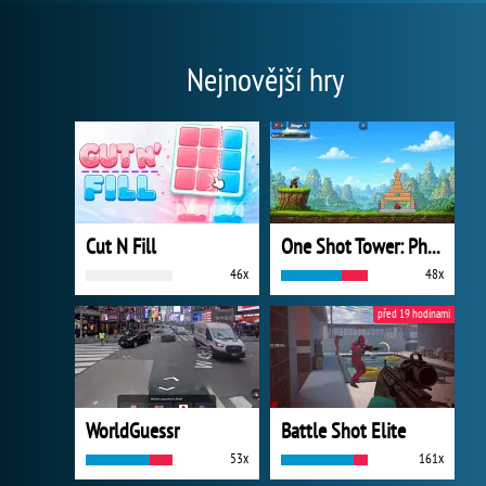
Nejnovější hry
Cut N Fill
One Shot Tower: Physics Destroyer
46x
48x
před 19 hodinami
WorldGuessr
Battle Shot Elite
53x
161x