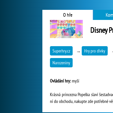
O hře
Kom
Disney P
Superhry.cz
→
Hry pro dívky
Narozeniny
Ovládání hry:
myší
Krásná princezna Popelka slaví šestadva
ní do obchodu, nakupte zde potřebné vě