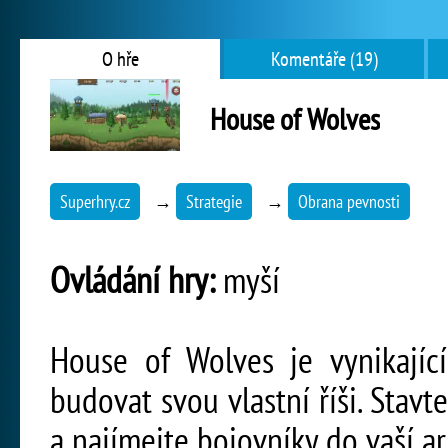
O hře
Komentáře (19)
House of Wolves
Superhry.cz
→
Strategie
→
Obrana pevnosti
Ovládání hry:
myší
House of Wolves je vynikající
budovat svou vlastní říši. Stav
a najímejte bojovníky do vaší ar