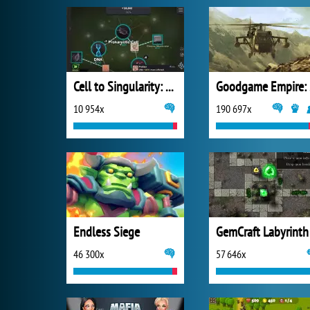
Cell to Singularity: Evolution
Go
10 954x
190 697x
Endless Siege
GemCraft Labyrinth
46 300x
57 646x