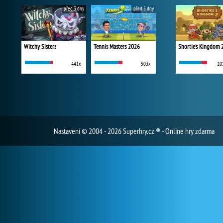
před 3 dny
před 5 dny
Witchy Sisters
Tennis Masters 2026
Shortie's Kingdom 
441x
503x
10
Nastavení
© 2004 - 2026 Superhry.cz ® - Online hry zdarma