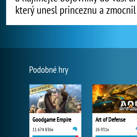
který unesl princeznu a zmocnil
Podobné hry
Goodgame Empire
Art of Defense
11 674 836x
26 931x