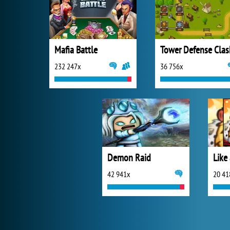
Mafia Battle
Tower Defense Clas
232 247x
36 756x
Demon Raid
Like
42 941x
20 41