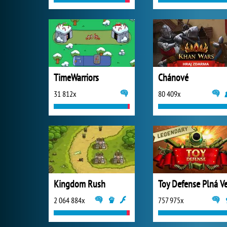
TimeWarriors
Chánové
31 812x
80 409x
Kingdom Rush
2 064 884x
757 975x