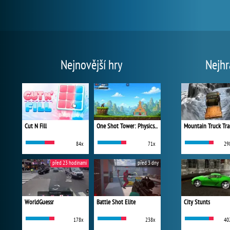
Nejnovější hry
Nejhr
Cut N Fill
One Shot Tower: Physics Destroyer
Mountain Truck Tra
84x
71x
29
před 23 hodinami
před 3 dny
WorldGuessr
Battle Shot Elite
City Stunts
178x
238x
40