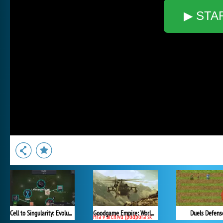
▶ STA
Cell to Singularity: Evolution
Goodgame Empire: World War 3
Duels Defens
Hra v archivu (podpora skončila)