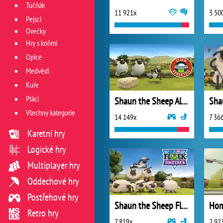
Tučňák
11 921x
3 50
Pejsci
Ovečky
Hry s koňmi
Opice
Medvědi
Kuře
Ptáci
Shaun the Sheep Alien Athletics
Všechny kategorie
14 149x
7 36
Karetní hry
Logické hry
Multiplayer hry
Oddechové hry
Postřehové hry
Shaun the Sheep Flock Together
Hom
Retro hry
7 819x
2 92