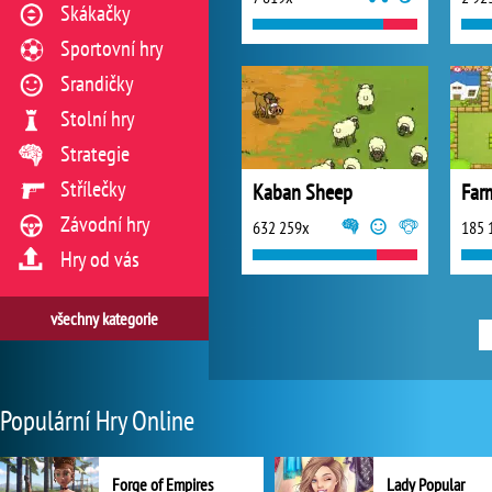
Skákačky
Sportovní hry
Srandičky
Stolní hry
Strategie
Střílečky
Kaban Sheep
Far
Závodní hry
632 259x
185 
Hry od vás
všechny kategorie
Populární Hry Online
Forge of Empires
Lady Popular