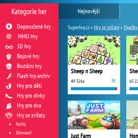
Kategorie her
Nejnovější
Doporučené hry
Superhry.cz »
Hry se zvířaty
»
Ovečky
MMO Hry
3D hry
Bojové hry
Brutální hry
Sheep n Sheep
She
Flash hry archiv
49 326x
65 2
Hry pro děti
Hry pro dívky
Hry pro dva
Hry se zvířaty
Kočky
Dinosauři
Just Farm
Hom