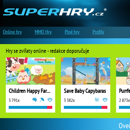
Online hry
MMO Hry
Plné hry
Profily
Hry se zvířaty online - redakce doporučuje
Children Happy Farm DuDu
Save Baby Capybaras
Purrf
3 791x
3 382x
2 873x
Oveč