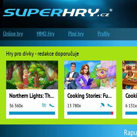
Online hry
MMO Hry
Plné hry
Profily
Hry pro dívky - redakce doporučuje
Northern Lights: The Secret of the Forest
Cooking Stories: Fun Cafe Game
Cook
36 360x
13 780x
6 131x
Rapu