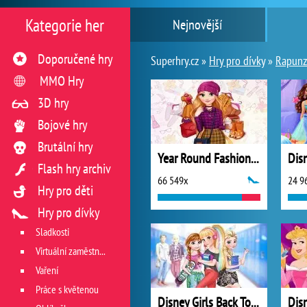
Kategorie her
Nejnovější
Doporučené hry
Superhry.cz »
Hry pro dívky
»
Rapunz
MMO Hry
3D hry
Bojové hry
Brutální hry
Year Round Fashionista: Rapunzel
Flash hry archiv
66 549x
24 9
Hry pro děti
Hry pro dívky
Sladkosti
Virtuální zaměstnání v restauraci
Vaření
Práce s květenou
Disney Girls Back To School
Disn