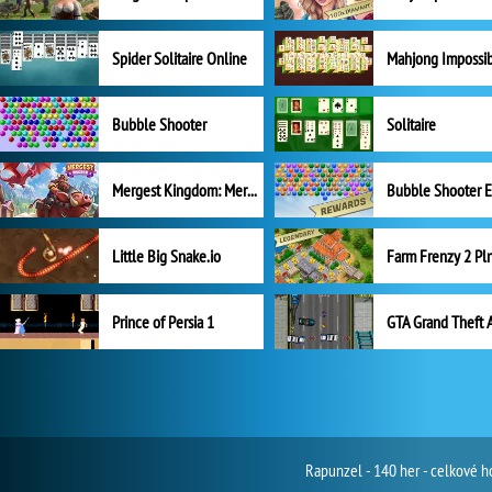
Spider Solitaire Online
Mahjong Impossi
Bubble Shooter
Solitaire
Mergest Kingdom: Merge Puzzle
Little Big Snake.io
Prince of Persia 1
GTA Grand Theft 
Rapunzel - 140 her - celkové h