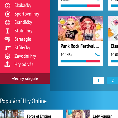
Skákačky
Sportovní hry
Srandičky
Stolní hry
Strategie
Punk Rock Festival Queens
Střílečky
10 148x
10 0
Závodní hry
Hry od vás
všechny kategorie
1
2
Populární Hry Online
Forge of Empires
Lady Popular