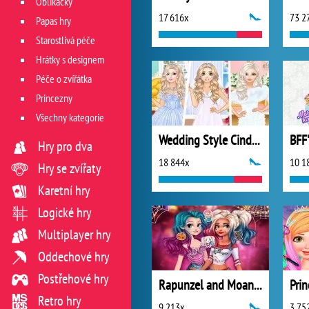
Oblíkačky
17 616x
73 2
Papas hry
Starostlivá péče
Hrátky s designem
Péče o zvířátka
Princezny
Všechny kategorie
Wedding Style Cinderella vs Rapunzel vs Elsa
BFF
Hry pro dva
18 844x
10 1
Hry se zvířaty
Karetní hry
Logické hry
Multiplayer hry
Oddechové hry
Postřehové hry
Rapunzel and Moana's Halloween Party
Retro hry
9 213x
3 75