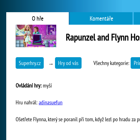
O hře
Komentáře
Rapunzel and Flynn Ho
Superhry.cz
→
Hry od vás
Všechny kategorie:
Pri
Ovládání hry:
myší
Hru nahrál:
adinasuefun
Ošetřete Flynna, který se poranil při tom, když lezl po hradu za 