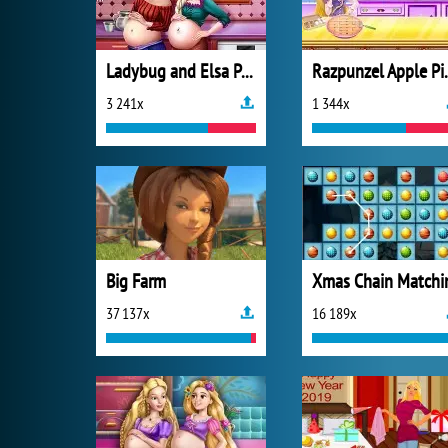
Ladybug and Elsa Pregnant BFFs
Razpunze
3 241x
1 344x
Big Farm
Xmas Chain Matchi
37 137x
16 189x