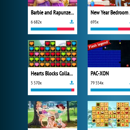
Barbie and Rapunzel Pregnant BFFs
New 
6 682x
695x
Hearts Blocks Collapse
PAC-XON
5 570x
79 554x