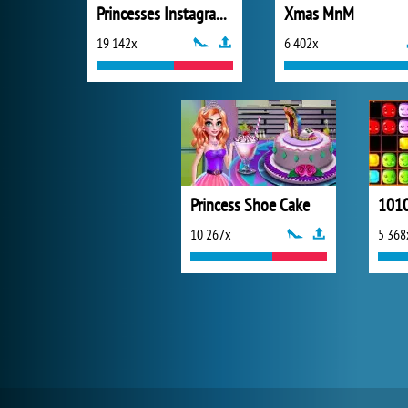
Princesses Instagram Rivals
Xmas MnM
19 142x
6 402x
Princess Shoe Cake
101
10 267x
5 368