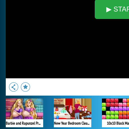
▶ STA
Barbie and Rapunzel Pregnant BFFs
New Year Bedroom Cleaning
10x10 Block Ma