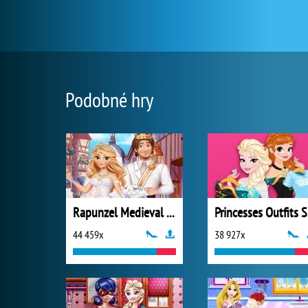
Podobné hry
Rapunzel Medieval Wedding
P
44 459x
38 927x