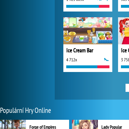
Ice Cream Bar
4 712x
3 75
Populární Hry Online
Forge of Empires
Lady Popular