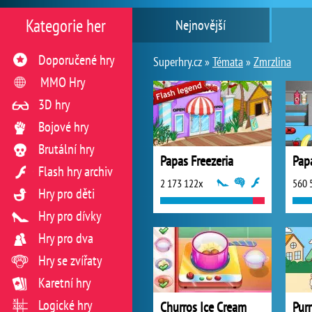
Kategorie her
Nejnovější
Doporučené hry
Superhry.cz »
Témata
»
Zmrzlina
MMO Hry
3D hry
Bojové hry
Brutální hry
Papas Freezeria
Pap
Flash hry archiv
2 173 122x
560 
Hry pro děti
Hry pro dívky
Hry pro dva
Hry se zvířaty
Karetní hry
Logické hry
Churros Ice Cream
Pur