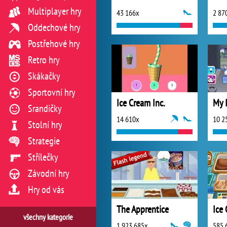
Multiplayer hry
43 166x
2 87
Oddechové hry
Postřehové hry
Retro hry
Skákačky
Sportovní hry
Ice Cream Inc.
My 
Srandičky
14 610x
10 2
Stolní hry
Strategie
Střílečky
Závodní hry
Hry od vás
The Apprentice
Ice
všechny kategorie
1 923 685x
585 