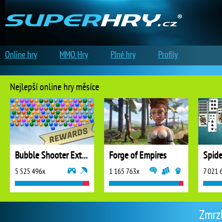
Online hry
MMO Hry
Plné hry
Profily
Nejlepší online hry měsíce
Bubble Shooter Extreme
Forge of Empires
5 525 496x
1 165 763x
7 021 
Zmrzl