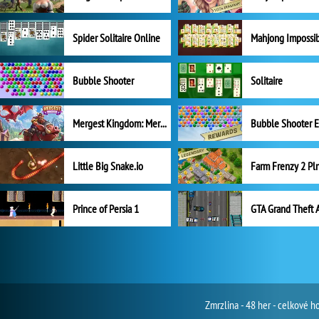
Spider Solitaire Online
Mahjong Impossi
Bubble Shooter
Solitaire
Mergest Kingdom: Merge Puzzle
Little Big Snake.io
Prince of Persia 1
GTA Grand Theft 
Zmrzlina - 48 her - celkové 