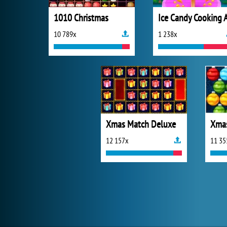
1010 Christmas
10 789x
1 238x
Xmas Match Deluxe
Xmas
12 157x
11 35