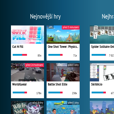
Nejnovější hry
Nejhr
před 5 minutami
Cut N Fill
One Shot Tower: Physics Destroyer
Spider Solitaire On
85x
71x
7 02
před 24 hodinami
před 3 dny
WorldGuessr
Battle Shot Elite
Skribbl.io
178x
238x
67
před 4 dny
před 5 dny