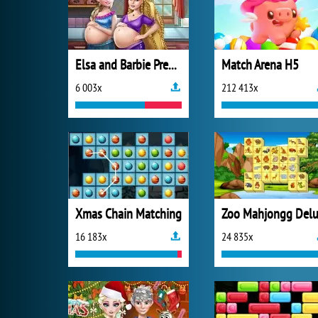
Elsa and Barbie Pregnant BFFs
Match Arena H5
6 003x
212 413x
Xmas Chain Matching
16 183x
24 835x