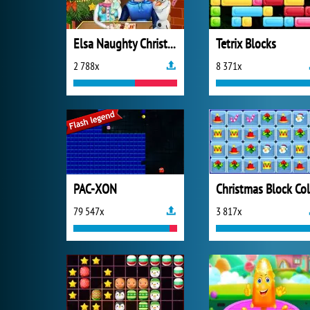
Elsa Naughty Christmas
Tetrix Blocks
2 788x
8 371x
PAC-XON
79 547x
3 817x