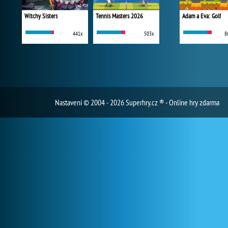
Witchy Sisters
Tennis Masters 2026
Adam a Eva: Golf
441x
503x
8
Nastavení
© 2004 - 2026 Superhry.cz ® - Online hry zdarma