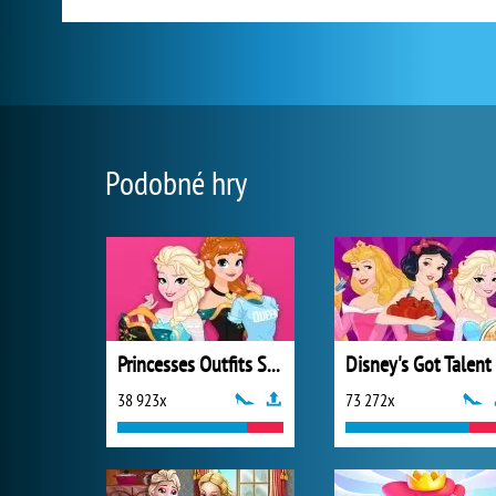
Podobné hry
Princesses Outfits Swap
Disney's Got Talent
38 923x
73 272x