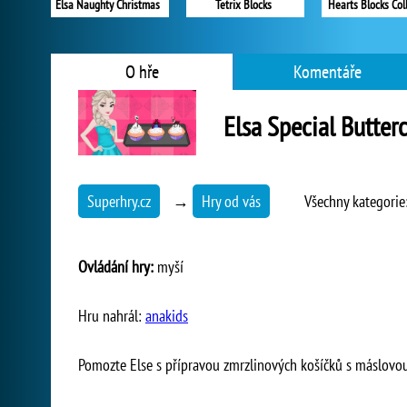
Elsa Naughty Christmas
Tetrix Blocks
Hearts Blocks Col
O hře
Komentáře
Elsa Special Butter
Superhry.cz
→
Hry od vás
Všechny kategorie
Ovládání hry:
myší
Hru nahrál:
anakids
Pomozte Else s přípravou zmrzlinových košíčků s máslovo