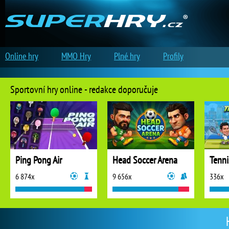
Online hry
MMO Hry
Plné hry
Profily
Sportovní hry online - redakce doporučuje
Ping Pong Air
Head Soccer Arena
Tenni
6 874x
9 656x
336x