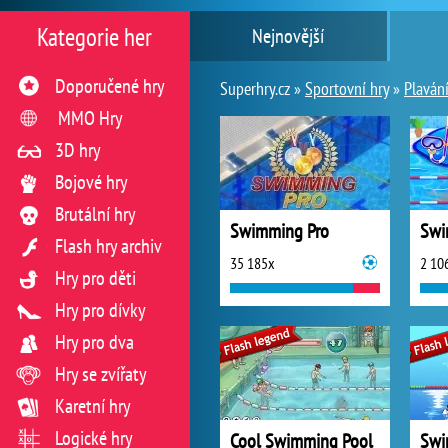
Kategorie her
Nejnovější
Doporučené hry
Superhry.cz »
Sportovní hry
»
Plaván
MMO Hry
3D hry
Bojové hry
Brutální hry
Swimming Pro
Swi
Flash hry archiv
35 185x
2 10
Hry pro děti
Hry pro dívky
Hry pro dva
Hry se zvířaty
Karetní hry
Logické hry
Cool Swimming Pool