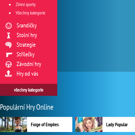
Zimní sporty
Všechny kategorie
Srandičky
Stolní hry
Strategie
Střílečky
Závodní hry
Hry od vás
všechny kategorie
Populární Hry Online
Forge of Empires
Lady Popular