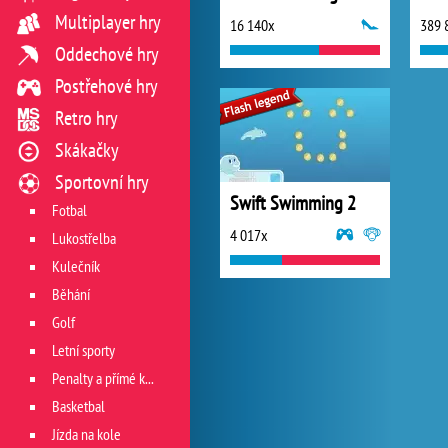
Multiplayer hry
16 140x
389 
Oddechové hry
Postřehové hry
Retro hry
Skákačky
Sportovní hry
Swift Swimming 2
Fotbal
4 017x
Lukostřelba
Kulečník
Běhání
Golf
Letní sporty
Penalty a přímé kopy
Basketbal
Jízda na kole