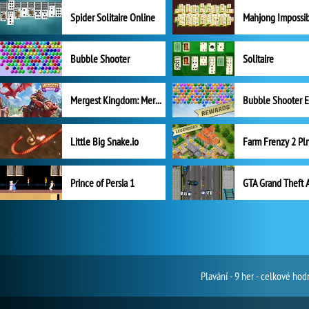
Spider Solitaire Online
Mahjong Impossi
Bubble Shooter
Solitaire
Mergest Kingdom: Merge Puzzle
Little Big Snake.io
Prince of Persia 1
GTA Grand Theft 
Plavání - 9 her - celkové ho