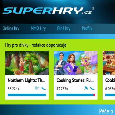
Online hry
MMO Hry
Plné hry
Profily
Hry pro dívky - redakce doporučuje
Northern Lights: The Secret of the Forest
Cooking Stories: Fun Cafe Game
Cook
36 224x
13 757x
6 067x
Péče o 