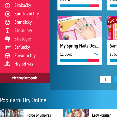
Skákačky
Sportovní hry
Srandičky
Stolní hry
Strategie
My Spring Nails Design
Sami
Střílečky
11 566x
15 5
Závodní hry
Hry od vás
všechny kategorie
1
Populární Hry Online
Forge of Empires
Lady Popular