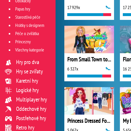
Oblíkačky
17 929x
17 2
Papas hry
Starostlivá péče
Hrátky s designem
Péče o zvířátka
Princezny
Všechny kategorie
From Small Town to Big City
Hry pro dva
6 327x
16 2
Hry se zvířaty
Karetní hry
Logické hry
Multiplayer hry
Oddechové hry
Postřehové hry
Princess Dressed For Success
Retro hry
5 067x
5 65