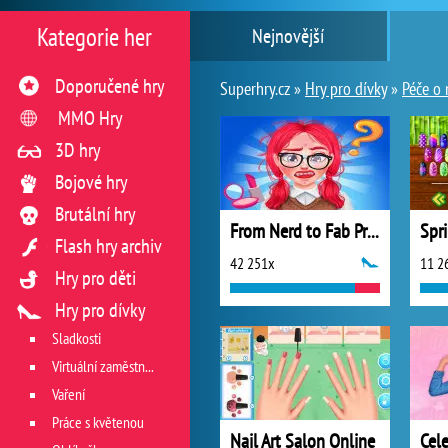
Kategorie her
Nejnovější
Doporučené hry
Superhry.cz »
Hry pro dívky
»
Péče o 
MMO Hry
3D hry
Bojové hry
Brutální hry
From Nerd to Fab Prom Edition
Spri
Flash hry archiv
42 251x
11 2
Hry pro děti
Hry pro dívky
Sladkosti
Virtuální zaměstnání v restauraci
Vaření
Práce s květenou
Nail Art Salon Online