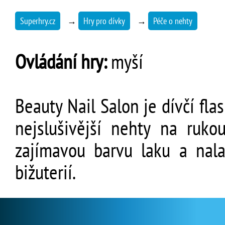
Superhry.cz
→
Hry pro dívky
→
Péče o nehty
Ovládání hry:
myší
Beauty Nail Salon je dívčí fla
nejslušivější nehty na ruk
zajímavou barvu laku a nal
bižuterií.