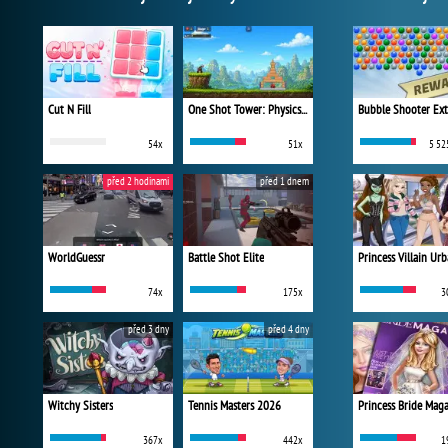
Cut N Fill
One Shot Tower: Physics Destroyer
Bubble Shooter Ex
54x
51x
5 52
před 2 hodinami
před 1 dnem
WorldGuessr
Battle Shot Elite
74x
175x
3
před 3 dny
před 4 dny
Witchy Sisters
Tennis Masters 2026
Princess Bride Mag
367x
442x
1