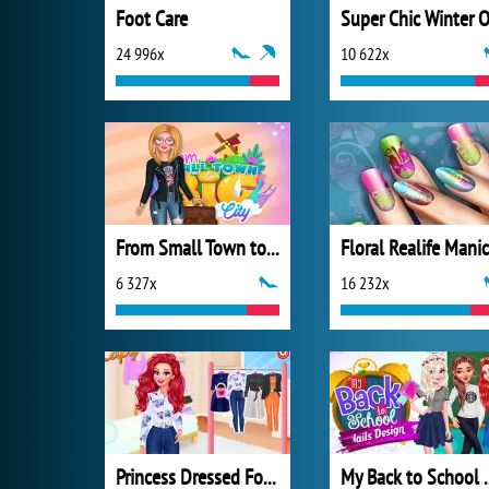
Foot Care
24 996x
10 622x
From Small Town to Big City
6 327x
16 232x
Princess Dressed For Success
My Back to S