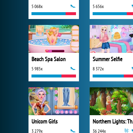
5 068x
5 656x
Beach Spa Salon
Summer Selfie
5 985x
8 372x
Unicorn Girls
Northe
3 279x
36 244x