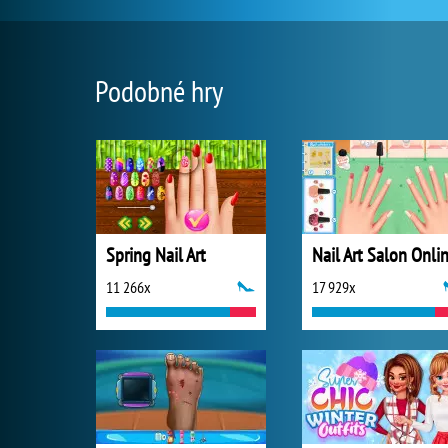
Podobné hry
Spring Nail Art
Nail Art Salon Onli
11 266x
17 929x