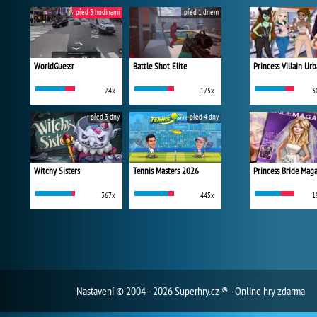
před 3 hodinami
před 1 dnem
WorldGuessr
Battle Shot Elite
74x
175x
3
před 3 dny
před 4 dny
Witchy Sisters
Tennis Masters 2026
Princess Bride Mag
367x
445x
1
Nastavení
© 2004 - 2026 Superhry.cz ® - Online hry zdarma