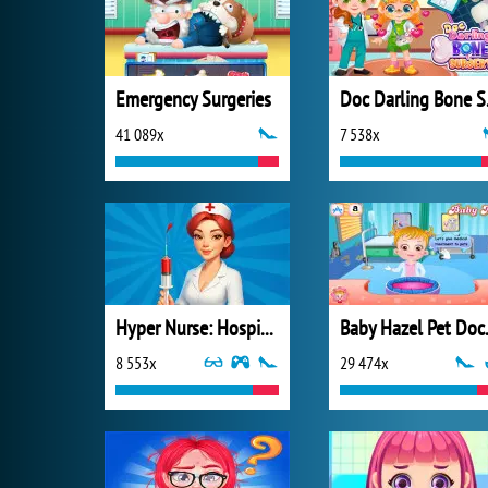
Emergency Surgeries
Doc 
41 089x
7 538x
Hyper Nurse: Hospital Games
Baby 
8 553x
29 474x