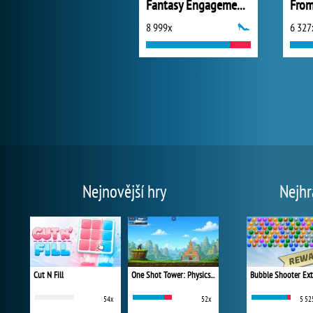
Fantasy Engagement Ring Design
8 999x
6 327
Nejnovější hry
Nejhr
Cut N Fill
One Shot Tower: Physics Destroyer
Bubble Shooter Ex
54x
52x
5 52