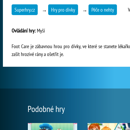
Superhry.cz
→
Hry pro dívky
→
Péče o nehty
V
Ovládání hry:
Myší
Foot Care je zábavnou hrou pro dívky, ve které se stanete lékař
zašít hrozivé rány a ošetřit je.
Podobné hry