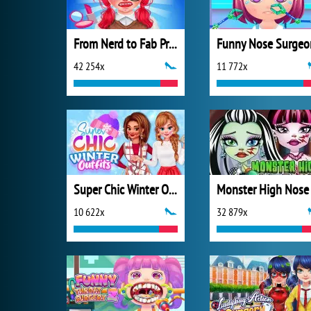
From Nerd to Fab Prom Edition
Funny Nose Surgeo
42 254x
11 772x
Super Chic Winter Outfits
10 622x
32 879x