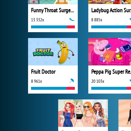
Funny Throat Surgery 2
Lad
13 332x
8 885x
Fruit Doctor
Peppa 
8 961x
20 103x