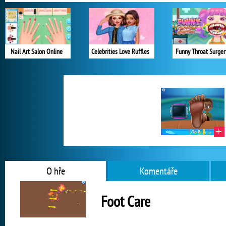
Nail Art Salon Online
Celebrities Love Ruffles
Funny Throat Surger
O hře
Komentáře
Foot Care