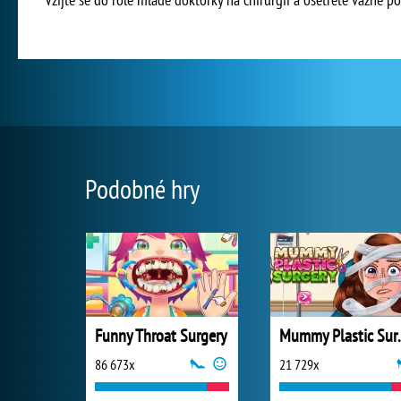
Podobné hry
Funny Throat Surgery
Mummy P
86 673x
21 729x