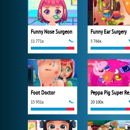
Funny Nose Surgeon
Funny Ear Surgery
11 771x
5 766x
Foot Doctor
Peppa 
15 931x
20 100x