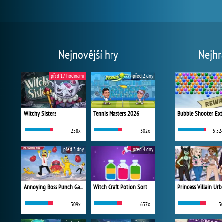
Nejnovější hry
Nejhr
před 17 hodinami
před 2 dny
Witchy Sisters
Tennis Masters 2026
Bubble Shooter Ex
258x
302x
5 52
před 3 dny
před 4 dny
Annoying Boss Punch Game
Witch Craft Potion Sort
309x
637x
3