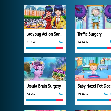
Ladybug Action Surgery
Traffic Surgery
8 883x
14 140x
Ursula Brain Surgery
Baby 
7 438x
29 463x