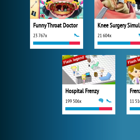
Funny Throat Doctor
K
23 767x
21 604x
Hospital Frenzy
Fren
199 506x
11 51