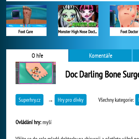
Foot Care
Monster High Nose Doctor
Foot Doctor
O hře
Komentáře
Doc Darling Bone Surg
Superhry.cz
→
Hry pro dívky
Všechny kategorie:
Ovládání hry:
myší
Vžijte se do role mladé doktorky na chirurgii a ošetřete vážně p