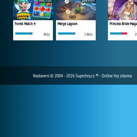
před 5 dny
před 6 dny
Forest Match 4
Merge Lagoon
Princess Bride Mag
861x
1 461x
1
Nastavení
© 2004 - 2026 Superhry.cz ® - Online hry zdarma