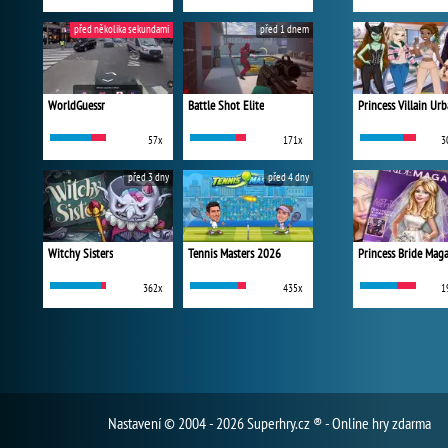
před několika sekundami
před 1 dnem
WorldGuessr
Battle Shot Elite
57x
171x
3
před 3 dny
před 4 dny
Witchy Sisters
Tennis Masters 2026
Princess Bride Mag
362x
435x
1
Nastavení
© 2004 - 2026 Superhry.cz ® - Online hry zdarma