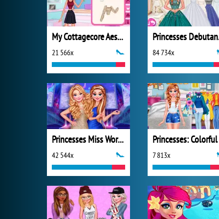
My Cottagecore Aesthetic Look
Prin
21 566x
84 734x
Princesses Miss World Challenge
42 544x
7 813x