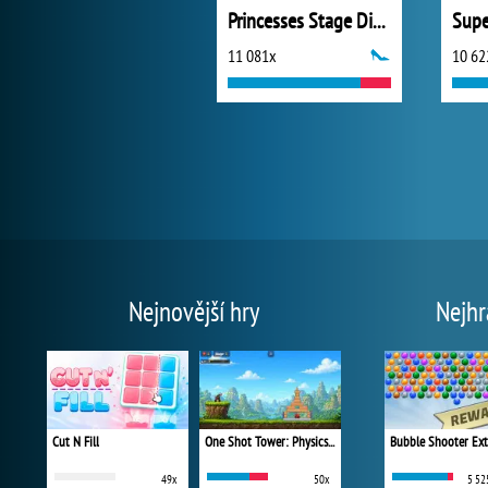
Princesses Stage Divas
11 081x
10 62
Nejnovější hry
Nejhr
Cut N Fill
One Shot Tower: Physics Destroyer
Bubble Shooter Ex
49x
50x
5 52