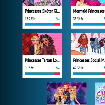
Princesses Sk8ter Girls
18 265x
38 566x
Princesses Tartan Love
Princes
9 157x
62 386x