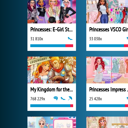
Princesses: E-Girl Style
Princesses VSCO Gir
31 810x
33 038x
My Kingdom for the Princess Plná verze
Princesses I
768 229x
25 428x