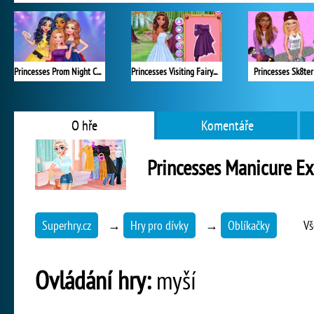
Princesses Prom Night Celebration
Princesses Visiting Fairyland
Princesses Sk8ter 
O hře
Komentáře
Princesses Manicure Ex
Superhry.cz
→
Hry pro dívky
→
Oblíkačky
Vš
Ovládání hry:
myší