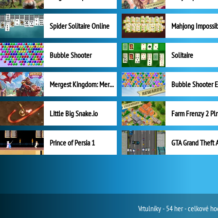
Spider Solitaire Online
Mahjong Impossi
Bubble Shooter
Solitaire
Mergest Kingdom: Merge Puzzle
Little Big Snake.io
Prince of Persia 1
GTA Grand Theft 
Vrtulníky - 54 her - celkové 