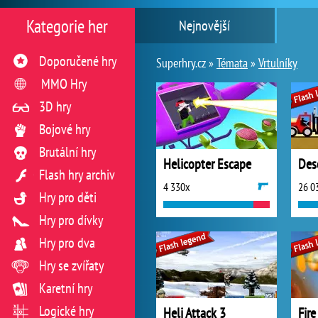
Kategorie her
Nejnovější
Doporučené hry
Superhry.cz »
Témata
»
Vrtulníky
MMO Hry
3D hry
Bojové hry
Brutální hry
Helicopter Escape
Dese
Flash hry archiv
4 330x
26 0
Hry pro děti
Hry pro dívky
Hry pro dva
Hry se zvířaty
Karetní hry
Logické hry
Heli Attack 3
Fire