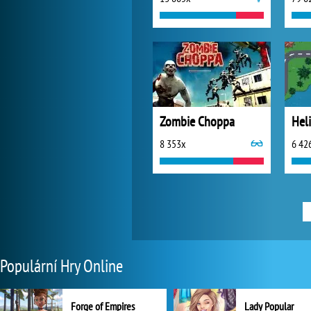
Zombie Choppa
Hel
8 353x
6 42
Populární Hry Online
Forge of Empires
Lady Popular