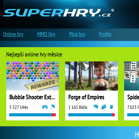
Online hry
MMO Hry
Plné hry
Profily
Nejlepší online hry měsíce
Bubble Shooter Extreme
Forge of Empires
5 527 144x
1 165 860x
7 023 
H