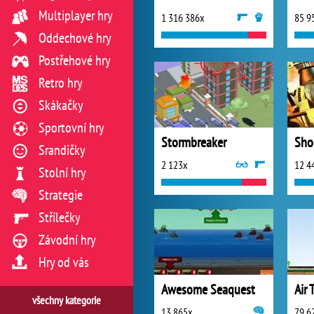
Multiplayer hry
1 316 386x
85 9
Oddechové hry
Postřehové hry
Retro hry
Skákačky
Sportovní hry
Stormbreaker
Sho
Srandičky
2 123x
12 4
Stolní hry
Strategie
Střílečky
Závodní hry
Hry od vás
Awesome Seaquest
Air 
všechny kategorie
13 865x
79 6