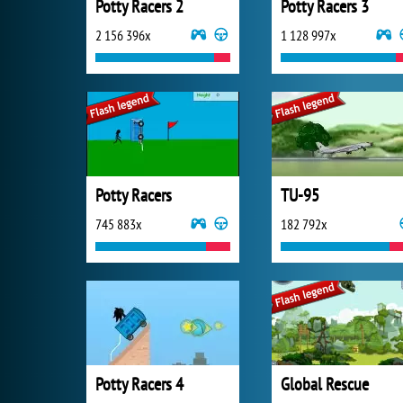
Potty Racers 2
Potty Racers 3
2 156 396x
1 128 997x
Potty Racers
TU-95
745 883x
182 792x
Potty Racers 4
Global Rescue