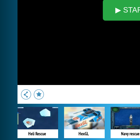
▶ STA
Heli Rescue
HexGL
Navy rescue