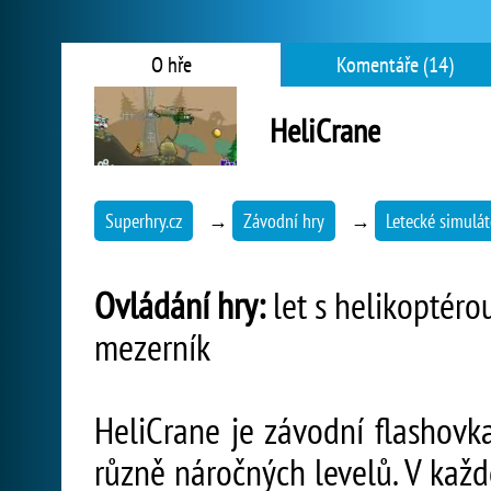
O hře
Komentáře (14)
HeliCrane
Superhry.cz
→
Závodní hry
→
Letecké simulát
Ovládání hry:
let s helikoptérou
mezerník
HeliCrane je závodní flashovk
různě náročných levelů. V každ