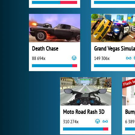
Death Chase
88 694x
149 306x
Moto Road Rash 3D
Bump
310 274x
6 389