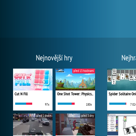
Nejnovější hry
Nejhr
před 13 hodinami
Cut N Fill
One Shot Tower: Physics Destroyer
Spider Solitaire On
97x
180x
7 02
před 1 dnem
před 3 dny