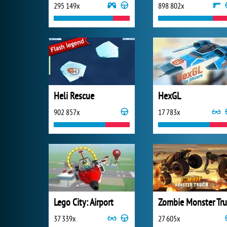
295 149x
898 802x
Heli Rescue
HexGL
902 857x
17 783x
Lego City: Airport
37 339x
27 605x