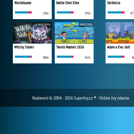
WorldGuessr
Battle Shot Elite
Skribbl.io
236x
292x
67
před 4 dny
před 5 dny
Witchy Sisters
Tennis Masters 2026
Adam a Eva: Golf
488x
567x
8
Nastavení
© 2004 - 2026 Superhry.cz ® - Online hry zdarma