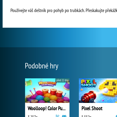
Používejte váš deštník pro pohyb po trubkách. Přeskakujte překážky
Podobné hry
před 22 dny
Woolloop! Color Puzzle
Pixel Shoot
3 257x
5 552x