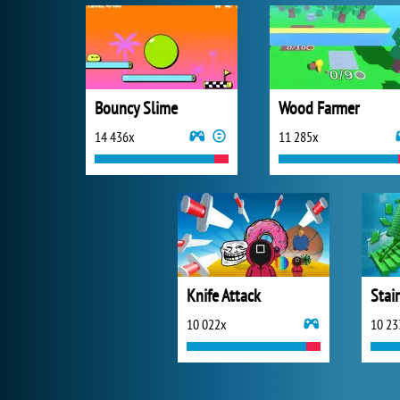
Bouncy Slime
Wood Farmer
14 436x
11 285x
Knife Attack
Stai
10 022x
10 23