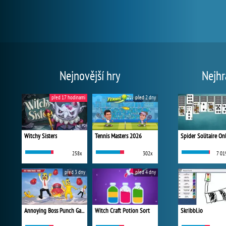
Nejnovější hry
Nejhr
před 17 hodinami
před 2 dny
Witchy Sisters
Tennis Masters 2026
Spider Solitaire On
258x
302x
7 01
před 3 dny
před 4 dny
Annoying Boss Punch Game
Witch Craft Potion Sort
Skribbl.io