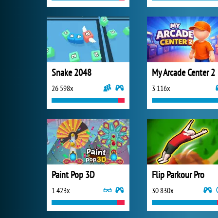
Snake 2048
My Arcade Center 2
26 598x
3 116x
Paint Pop 3D
Flip Parkour Pro
1 423x
30 830x