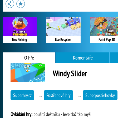
Tiny Fishing
Eco Recycler
Paint Pop 3D
O hře
Komentáře
Windy Slider
Superhry.cz
→
Postřehové hry
→
Superpostřehovky
Ovládání hry:
použití deštníku - levé tlačítko myši