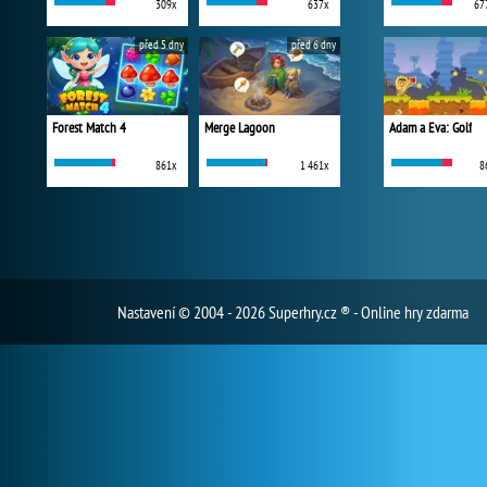
309x
637x
67
před 5 dny
před 6 dny
Forest Match 4
Merge Lagoon
Adam a Eva: Golf
861x
1 461x
8
Nastavení
© 2004 - 2026 Superhry.cz ® - Online hry zdarma