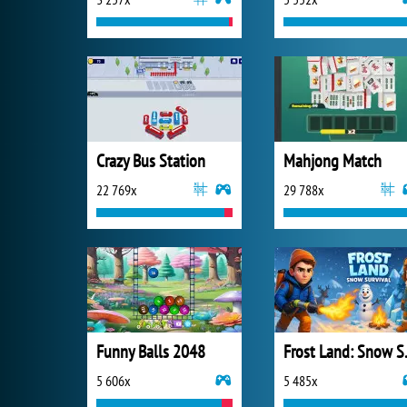
Crazy Bus Station
Mahjong Match
22 769x
29 788x
Funny Balls 2048
Frost 
5 606x
5 485x