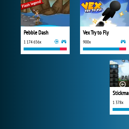
Pebble Dash
Vex Try to Fly
1 174 656x
900x
Stickma
1 378x