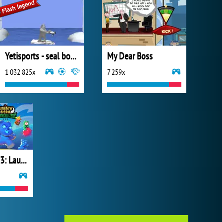
Yetisports - seal bounce
My Dear Boss
1 032 825x
7 259x
Burrito Bison 3: Launcha Libre