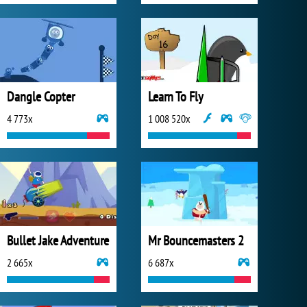
Dangle Copter
Learn To Fly
4 773x
1 008 520x
Bullet Jake Adventure
Mr Bouncemasters 2
2 665x
6 687x