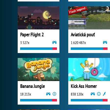
Paper Flight 2
Aviatická pouť
3 527x
1 620 487x
Banana Jungle
Kick Ass Homer
18 213x
838 120x