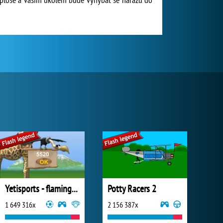
Yetisports - flamingo drive
Potty Racers 2
1 649 316x
2 156 387x