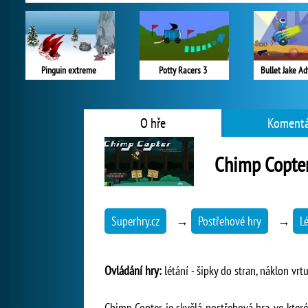
Pinguin extreme
Potty Racers 3
Bullet Jake A
O hře
Komentá
Chimp Copte
Superhry.cz
→
Postřehové hry
→
L
Ovládání hry:
létání - šipky do stran, náklon vrtu
Chimp Copter je skvělá postřehová hra, ve kte