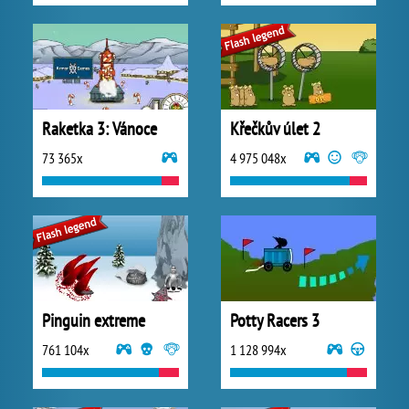
Raketka 3: Vánoce
Křečkův úlet 2
73 365x
4 975 048x
Pinguin extreme
Potty Racers 3
761 104x
1 128 994x