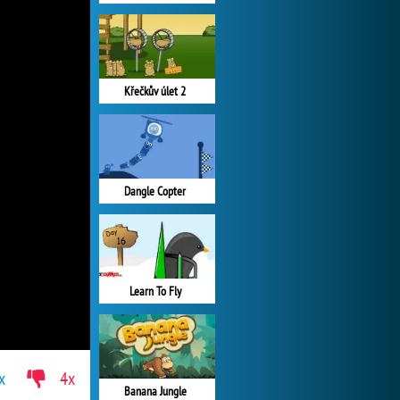
Křečkův úlet 2
Dangle Copter
Learn To Fly
x
4x
Banana Jungle