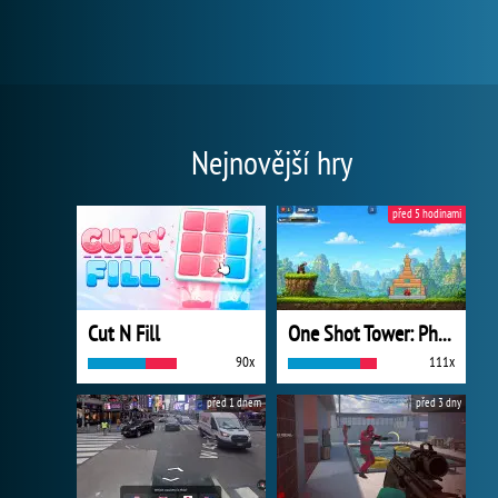
Nejnovější hry
před 5 hodinami
Cut N Fill
One Shot Tower: Physics Destroyer
90x
111x
před 1 dnem
před 3 dny