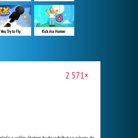
Vex Try to Fly
Kick Ass Homer
2 571×
í ploše a vaším úkolem bude vyhýbat se nárazu do