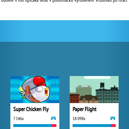
Super Chicken Fly
Paper Flight
7 146x
18 098x