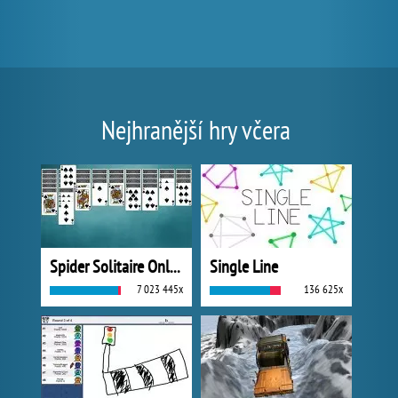
Nejhranější hry včera
Spider Solitaire Online
Single Line
7 023 445x
136 625x