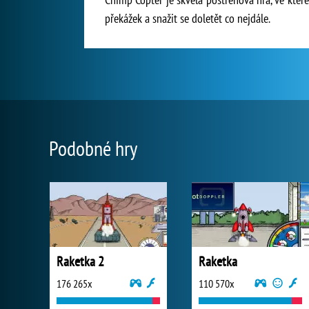
překážek a snažit se doletět co nejdále.
Podobné hry
Raketka 2
Raketka
176 265x
110 570x