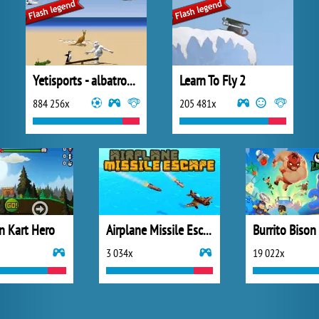
Yetisports - albatros overload
Learn To Fly 2
884 256x
205 481x
n Kart Hero
Airplane Missile Escape
3 034x
19 022x