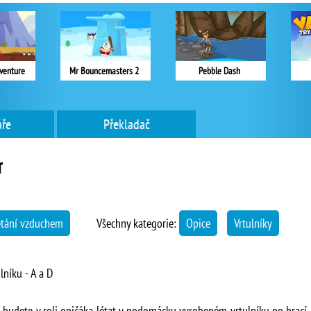
dventure
Mr Bouncemasters 2
Pebble Dash
ře
Překladač
r
étání vzduchem
Všechny kategorie:
Opice
Vrtulníky
lníku - A a D
ré budete v roli opičáka létat v podomácku vyrobeném vrtulníku po hrac