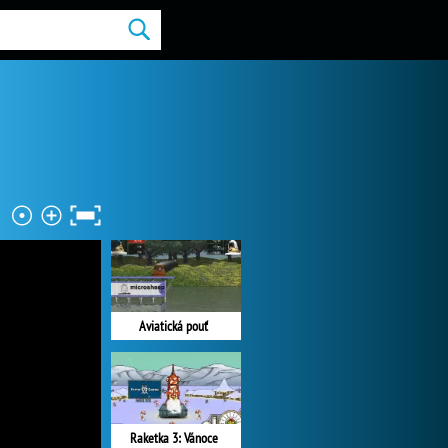
Aviatická pouť
Raketka 3: Vánoce