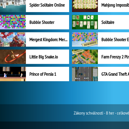
Spider Solitaire Online
Mahjong Impossi
Bubble Shooter
Solitaire
Mergest Kingdom: Merge Puzzle
Little Big Snake.io
Prince of Persia 1
GTA Grand Theft 
Zákony schválnosti - 8 her - celko