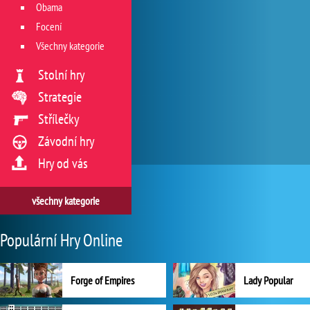
Obama
Focení
Všechny kategorie
Stolní hry
Strategie
Střílečky
Závodní hry
Hry od vás
všechny kategorie
Populární Hry Online
Forge of Empires
Lady Popular