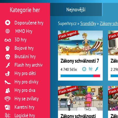
Kategorie her
Nejnovější
Doporučené hry
Superhry.cz »
Srandičky
»
Zákony sch
MMO Hry
3D hry
Bojové hry
Brutální hry
Zákony schválnosti 7
Zák
Flash hry archiv
4 740 565x
2 29
Hry pro děti
Hry pro dívky
Hry pro dva
Hry se zvířaty
Karetní hry
Logické hry
Zákony schválnosti
Zák