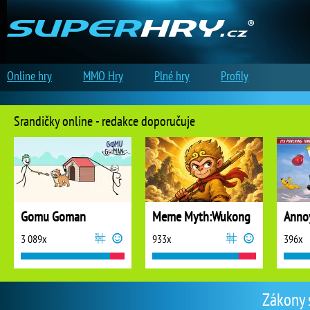
Online hry
MMO Hry
Plné hry
Profily
Srandičky online - redakce doporučuje
Gomu Goman
Meme Myth:Wukong
3 089x
933x
396x
Zákony 