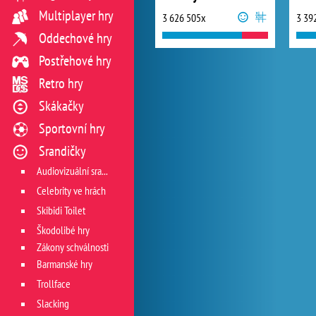
Multiplayer hry
3 626 505x
3 39
Oddechové hry
Postřehové hry
Retro hry
Skákačky
Sportovní hry
Srandičky
Audiovizuální srandičky
Celebrity ve hrách
Skibidi Toilet
Škodolibé hry
Zákony schválnosti
Barmanské hry
Trollface
Slacking