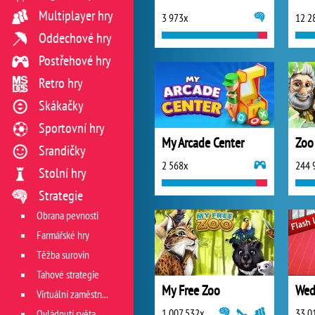
Multiplayer hry
3 973x
12 2
Oddechové hry
Postřehové hry
Retro hry
Skákačky
Sportovní hry
My Arcade Center
Zoo
Srandičky
2 568x
244 
Stolní hry
Strategie
Obrana pevnosti
Farmářské hry
Těžba surovin
Tahové strategie
My Free Zoo
Wed
Virtuální zaměstnání
1 007 532x
33 0
Ovládnutí světa