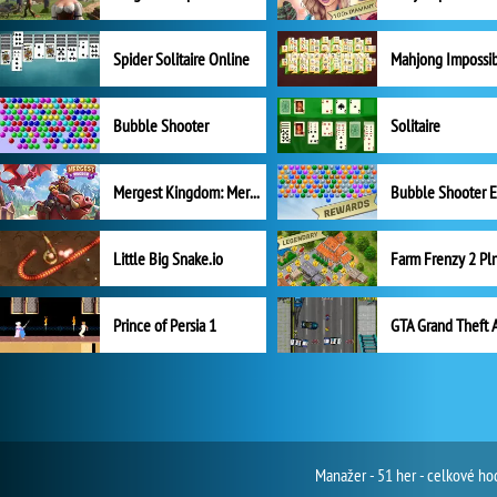
Spider Solitaire Online
Mahjong Impossi
Bubble Shooter
Solitaire
Mergest Kingdom: Merge Puzzle
Little Big Snake.io
Prince of Persia 1
GTA Grand Theft 
Manažer - 51 her - celkové ho