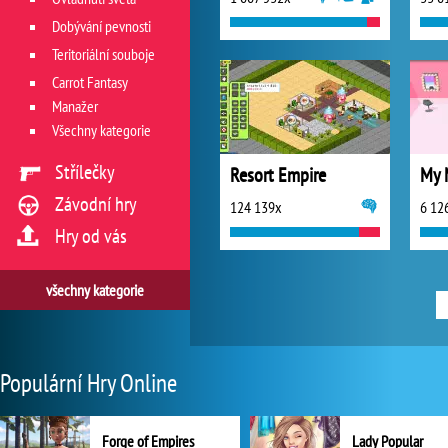
Dobývání pevnosti
Teritoriální souboje
Carrot Fantasy
Manažer
Všechny kategorie
Střílečky
Resort Empire
My 
Závodní hry
124 139x
6 12
Hry od vás
všechny kategorie
Populární Hry Online
Forge of Empires
Lady Popular