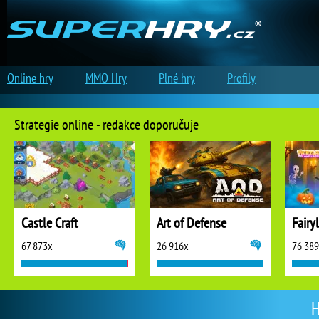
Online hry
MMO Hry
Plné hry
Profily
Strategie online - redakce doporučuje
Castle Craft
Art of Defense
67 873x
26 916x
76 38
H