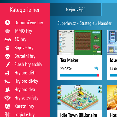
Kategorie her
Nejnovější
Doporučené hry
Superhry.cz »
Strategie
»
Manažer
MMO Hry
3D hry
Bojové hry
Brutální hry
Tea Maker
Idl
Flash hry archiv
29 063x
14 0
Hry pro děti
Hry pro dívky
Hry pro dva
Hry se zvířaty
Karetní hry
Logické hry
Idle Town Billionaire
Hot