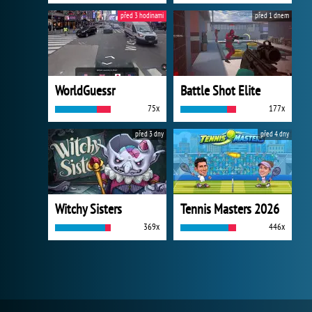
před 3 hodinami
před 1 dnem
WorldGuessr
Battle Shot Elite
75x
177x
před 3 dny
před 4 dny
Witchy Sisters
Tennis Masters 2026
369x
446x