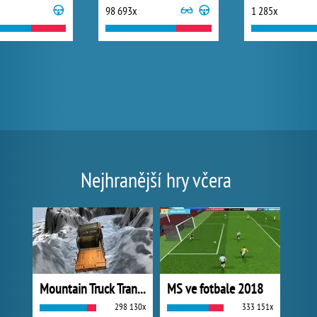
98 693x
1 285x
Nejhranější hry včera
Mountain Truck Transport
MS ve fotbale 2018
298 130x
333 151x