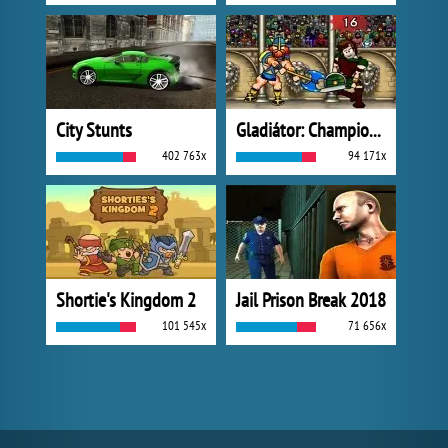
City Stunts
Gladiátor: Champions Sprint
402 763x
94 171x
Shortie's Kingdom 2
Jail Prison Break 2018
101 545x
71 656x