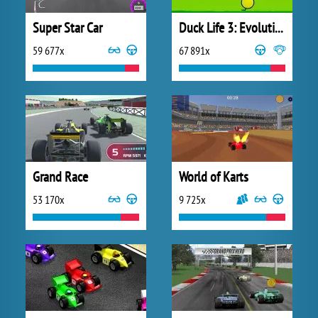
Super Star Car
Duck Life 3: Evolution
59 677x
67 891x
Grand Race
World of Karts
53 170x
9 725x