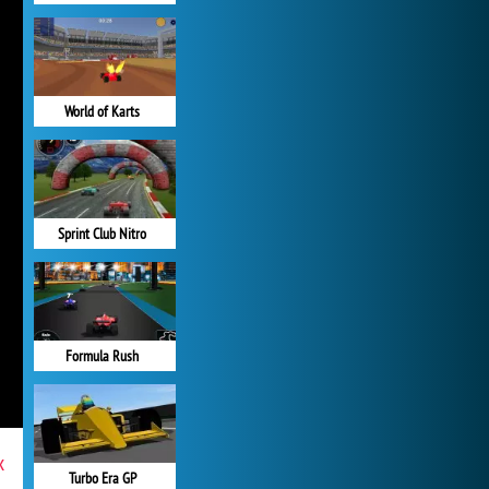
World of Karts
Sprint Club Nitro
Formula Rush
x
Turbo Era GP