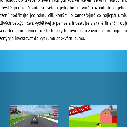
brovské peníze. Staňte se šéfem jednoho z týmů, rozhodujte o jeho
ažení podřizujte jedinému cíli, kterým je samozřejmě co nejlepší umí
tlivých velkých cen, vydělávejte peníze a investujte získané finanční o
 a následná implementace technických novinek do závodních monopostů 
ženýry a investovat do výzkumu adekvátní sumu.