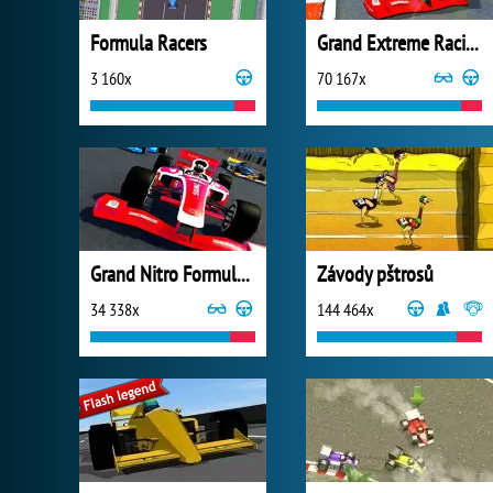
Formula Racers
Grand Extreme Racing
3 160x
70 167x
Grand Nitro Formula Racing
Závody pštrosů
34 338x
144 464x