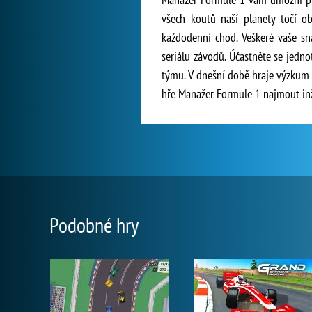
všech koutů naší planety točí o
každodenní chod. Veškeré vaše sn
seriálu závodů. Účastněte se jedno
týmu. V dnešní době hraje výzkum
hře Manažer Formule 1 najmout in
Podobné hry