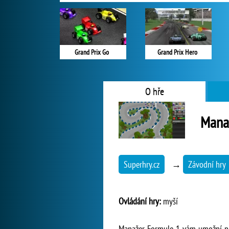
Grand Prix Go
Grand Prix Hero
O hře
Mana
Superhry.cz
→
Závodní hry
Ovládání hry:
myší
Manažer Formule 1 vám umožní pro