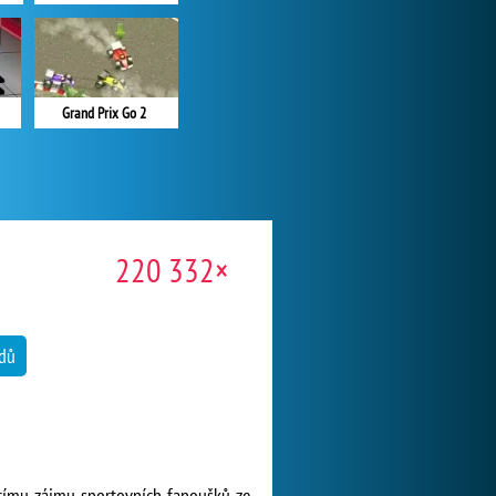
Grand Prix Go 2
220 332×
dů
ícímu zájmu sportovních fanoušků ze