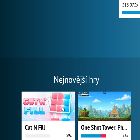
318 073x
Nejnovější hry
Cut N Fill
One Shot Tower: Physics Destroyer
59x
52x