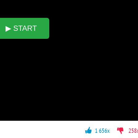
▶ START
1 656x
258