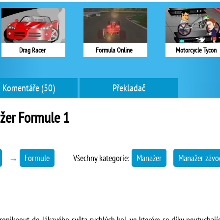
Drag Racer
Formula Online
Motorcycle Tycon
Komentáře (50)
Překladač
žer Formule 1
→
Formule
Všechny kategorie:
Manažer
Manažer závo
niknout do lákavého světa rychlých kol, ve kterém se díky neutuchaj