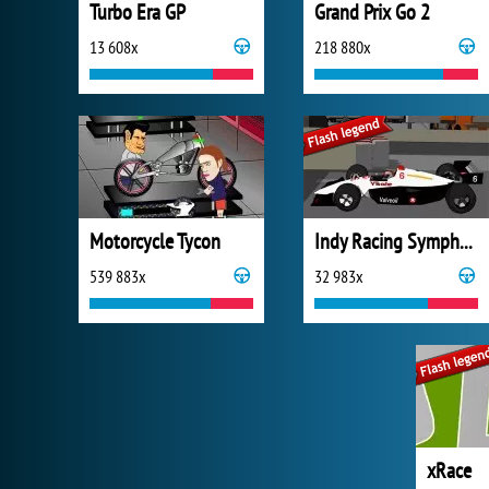
Turbo Era GP
Grand Prix Go 2
13 608x
218 880x
Motorcycle Tycon
Indy Racing Symphony
539 883x
32 983x
xRace