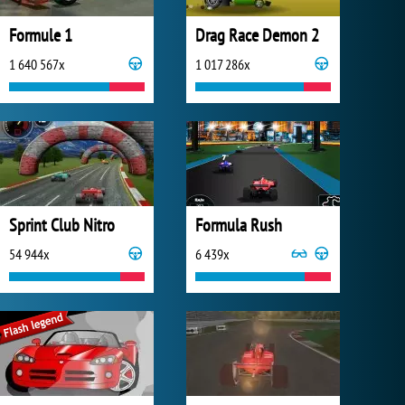
Formule 1
Drag Race Demon 2
1 640 567x
1 017 286x
Sprint Club Nitro
Formula Rush
54 944x
6 439x