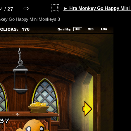
⇨
⿴
► Hra Monkey Go Happy Mini
4 / 27
nkey Go Happy Mini Monkeys 3