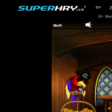
⇦
2
24 - Mo