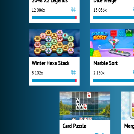
2048 X2 Legends
Dice Merge
12 086x
13 036x
před 1
Winter Hexa Stack
Marble Sort
8 102x
2 130x
Card Puzzle
Merg