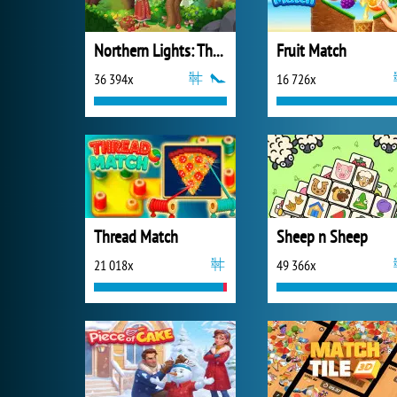
Northern Lights: The Secret of the Forest
Fruit Match
36 394x
16 726x
Thread Match
Sheep n Sheep
21 018x
49 366x