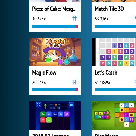
Piece of Cake: Merge and Bake
Match Tile 3D
40 675x
53 916x
Magic Flow
Let's Catch
20 243x
317 839x