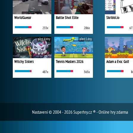
WorldGuessr
Battle Shot Elite
Skribbl.io
233x
286x
67
před 4 dny
před 5 dny
Witchy Sisters
Tennis Masters 2026
Adam a Eva: Golf
487x
565x
8
Nastavení
© 2004 - 2026 Superhry.cz ® - Online hry zdarma