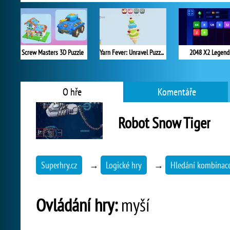
Screw Masters 3D Puzzle
Yarn Fever: Unravel Puzzle
2048 X2 Legend
O hře
Komentáře
Robot Snow Tiger
Superhry.cz
→
Logické hry
→
Hledání kombinac
Ovládání hry:
myší