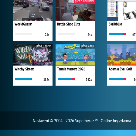
před 5 hodinami
WorldGuessr
Battle Shot Elite
Skribbl.io
28x
54x
67
před 1 dnem
před 3 dny
Witchy Sisters
Tennis Masters 2026
Adam a Eva: Golf
285x
342x
8
Nastavení
© 2004 - 2026 Superhry.cz ® - Online hry zdarma