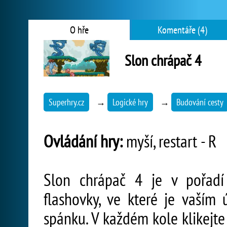
O hře
Komentáře (4)
Slon chrápač 4
Superhry.cz
→
Logické hry
→
Budování cesty
Ovládání hry:
myší, restart - R
Slon chrápač 4 je v pořadí 
flashovky, ve které je vaším
spánku. V každém kole klikejte 