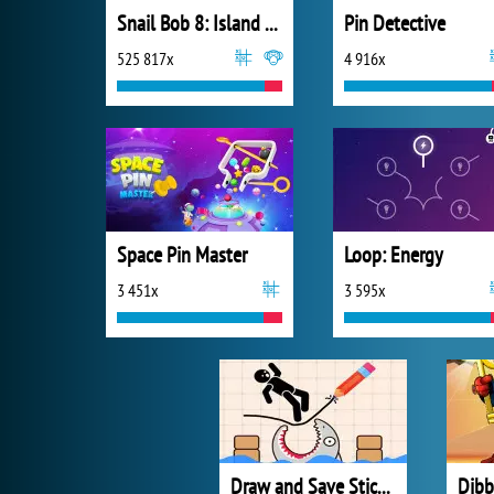
Snail Bob 8: Island Story
Pin Detective
525 817x
4 916x
Space Pin Master
Loop: Energy
3 451x
3 595x
Draw and Save Stickman