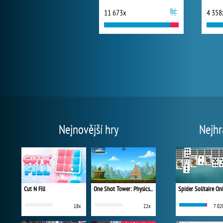
11 673x
4 358
Nejnovější hry
Nejhr
Cut N Fill
One Shot Tower: Physics Destroyer
Spider Solitaire On
18x
22x
7 02