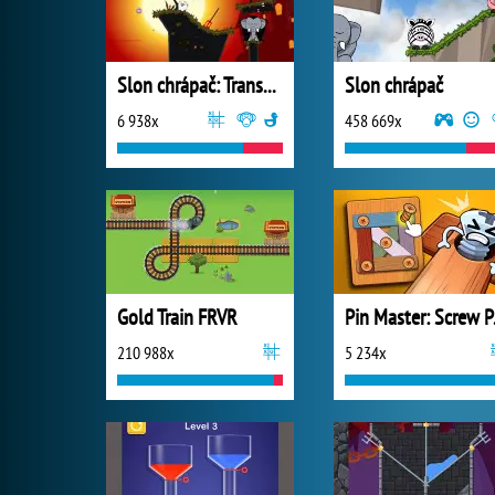
Slon chrápač: Transylvánie
Slon chrápač
6 938x
458 669x
Gold Train FRVR
Pin M
210 988x
5 234x